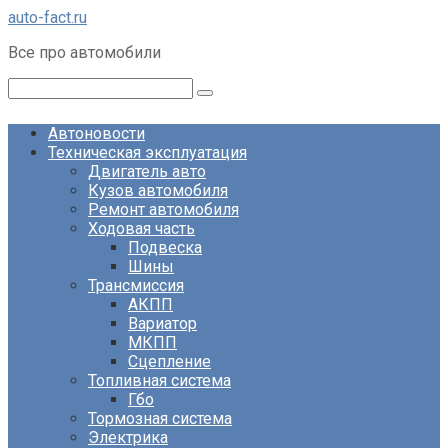
Перейти
auto-fact.ru
к
Все про автомобили
контенту
Поиск:
Автоновости
Техническая эксплуатация
Двигатель авто
Кузов автомобиля
Ремонт автомобиля
Ходовая часть
Подвеска
Шины
Трансмиссия
АКПП
Вариатор
МКПП
Сцепление
Топливная система
Гбо
Тормозная система
Электрика