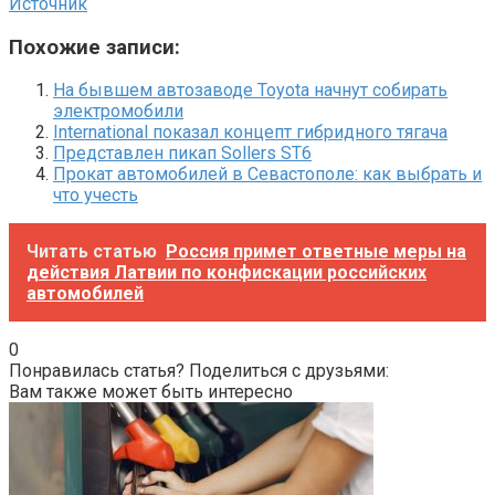
Источник
Похожие записи:
На бывшем автозаводе Toyota начнут собирать
электромобили
International показал концепт гибридного тягача
Представлен пикап Sollers ST6
Прокат автомобилей в Севастополе: как выбрать и
что учесть
Читать статью
Россия примет ответные меры на
действия Латвии по конфискации российских
автомобилей
0
Понравилась статья? Поделиться с друзьями:
Вам также может быть интересно