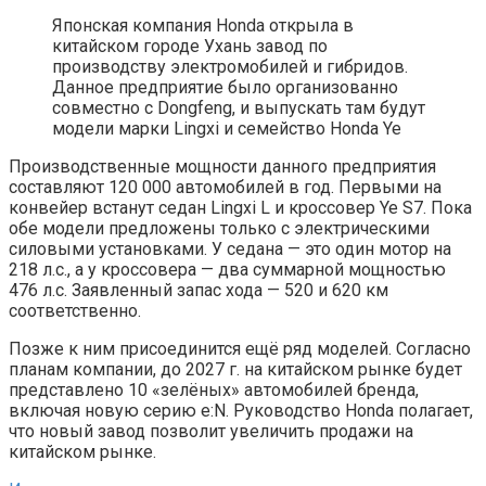
Японская компания Honda открыла в
китайском городе Ухань завод по
производству электромобилей и гибридов.
Данное предприятие было организованно
совместно с Dongfeng, и выпускать там будут
модели марки Lingxi и семейство Honda Ye
Производственные мощности данного предприятия
составляют 120 000 автомобилей в год. Первыми на
конвейер встанут седан Lingxi L и кроссовер Ye S7. Пока
обе модели предложены только с электрическими
силовыми установками. У седана — это один мотор на
218 л.с., а у кроссовера — два суммарной мощностью
476 л.с. Заявленный запас хода — 520 и 620 км
соответственно.
Позже к ним присоединится ещё ряд моделей. Согласно
планам компании, до 2027 г. на китайском рынке будет
представлено 10 «зелёных» автомобилей бренда,
включая новую серию e:N. Руководство Honda полагает,
что новый завод позволит увеличить продажи на
китайском рынке.