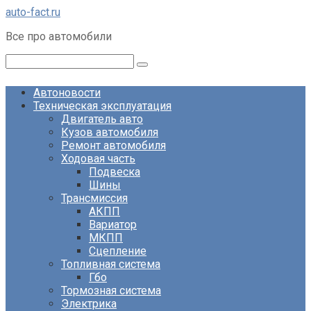
Перейти
auto-fact.ru
к
Все про автомобили
контенту
Поиск:
Автоновости
Техническая эксплуатация
Двигатель авто
Кузов автомобиля
Ремонт автомобиля
Ходовая часть
Подвеска
Шины
Трансмиссия
АКПП
Вариатор
МКПП
Сцепление
Топливная система
Гбо
Тормозная система
Электрика