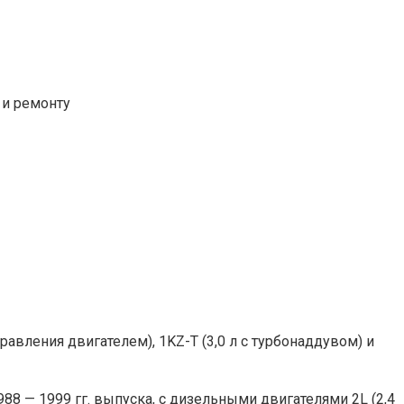
управления двигателем), 1KZ-T (3,0 л с турбонаддувом) и
988 — 1999 гг. выпуска, с дизельными двигателями 2L (2,4