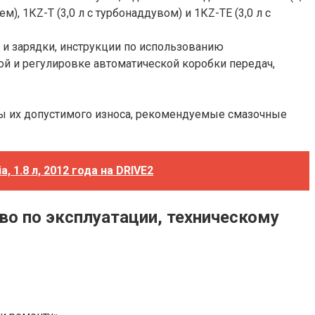
ем), 1КZ-Т (3,0 л с турбонаддувом) и 1КZ-ТЕ (3,0 л с
а и зарядки, инструкции по использованию
ой и регулировке автоматической коробки передач,
ы их допустимого износа, рекомендуемые смазочные
 1.8 л, 2012 года на DRIVE2
ство по эксплуатации, техническому