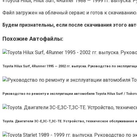
«Toyota Hilux, Hilux Surf, 4Runner 1988 — 1999 гг. выпус
Файл загружен на облачный сервис и готов к скачиванию
Будем признательны, если после скачивания этого ав
Похожие Автофайлы:
Toyota Hilux Surf, 4Runner 1995 — 2002 гг. выпуска. Руководство по эксплуа
Руководство по ремонту и эксплуатации автомобиля Toyota Hilux Surf / Тойо
Toyota. Двигатели 3С-Е,3С-Т,3С-ТЕ. Устройство, техническое обслуживание 