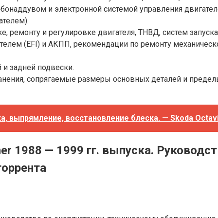
 с турбонаддувом и электронной системой управления двигател
ателем).
е, ремонту и регулировке двигателя, ТНВД, систем запуск
телем (EFI) и АКПП, рекомендации по ремонту механическ
и задней подвески.
нения, сопрягаемые размеры основных деталей и предел
, выпрямление, восстановление блеска. — Skoda Octavia,
unner 1988 — 1999 гг. выпуска. Руковод
торрента