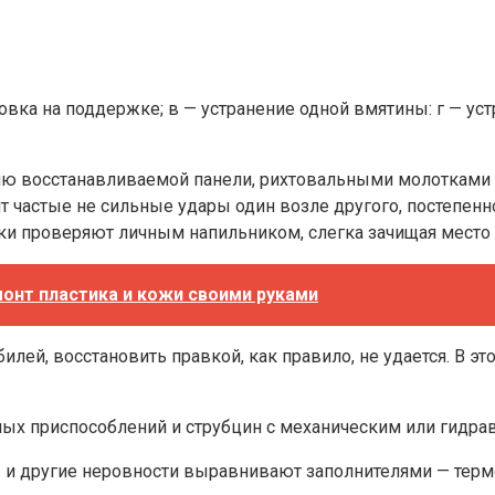
вка на поддержке; в — устранение одной вмятины: г — уст
лю восстанавливаемой панели, рихтовальными молотками 
 частые не сильные удары один возле другого, постепенно
ки проверяют личным напильником, слегка зачищая место р
онт пластика и кожи своими руками
лей, восстановить правкой, как правило, не удается. В эт
х приспособлений и струбцин с механическим или гидра
и другие неровности выравнивают заполнителями — термо