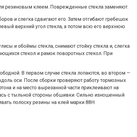
еля резиновым клеем. Поврежденные стекла заменяют.
ров и слегка сдвигают его. Затем отгибают гребешок
левый верхний угол стекла, а потом всю его верхнюю
исы и обоймы стекла, снимают стойку стекла и, слегка
ающихся стекол и рамок поворотных стекол. При
ободной. В первом случае стекла лопаются, во втором —
доль оси. После сборки проверяют работу тормозных
тона и на место вырезанной части приклеивают на
алась с тыльной стороны обшивки. Сильно изношенный
ивать полоску резины на клей марки 88Н.