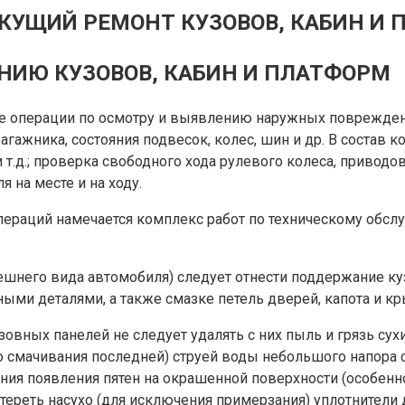
КУЩИЙ РЕМОНТ КУЗОВОВ, КАБИН И
НИЮ КУЗОВОВ, КАБИН И ПЛАТФОРМ
е операции по осмотру и выявлению наружных повреждений
 багажника, состояния подвесок, колес, шин и др. В соста
т.д.; проверка свободного хода рулевого колеса, приводов 
 на месте и на ходу.
пераций намечается комплекс работ по техническому обсл
него вида автомобиля) следует отнести поддержание кузо
ыми деталями, а также смазке петель дверей, капота и к
зовных панелей не следует удалять с них пыль и грязь су
о смачивания последней) струей воды небольшого напора
ения появления пятен на окрашенной поверхности (особенн
ереть насухо (для исключения примерзания) уплотнители 