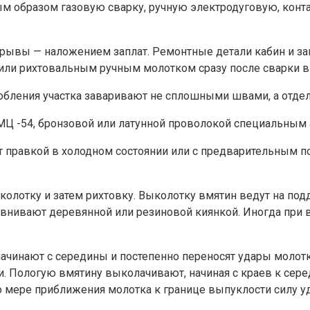
м образом газовую сварку, ручную электродуговую, конта
рывы — наложением заплат. Ремонтные детали кабин и за
и рихтовальным ручным молотком сразу после сварки в 
бления участка заваривают не сплошными швами, а отде
МЦ -54, бронзовой или латунной проволокой специальным
ют правкой в холодном состоянии или с предварительным 
олотку и затем рихтовку. Выколотку вмятин ведут на под
авнивают деревянной или резиновой киянкой. Иногда при
начинают с середины и постепенно переносят удары молотк
и. Пологую вмятину выколачивают, начиная с краев к сере
о мере приближения молотка к границе выпуклости силу у