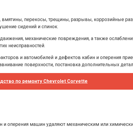
е, вмятины, перекосы, трещины, разрывы, коррозийные ра
ушение сидений и спинок.
движения, механические повреждения, а также ослабления
их неисправностей.
ракторов и автомобилей и дефектов кабин и оперения пр
ыравнивание поверхности, постановка дополнительных дета
дство по ремонту Chevrolet Corvette
бин и оперения машин удаляют механическим или химическ