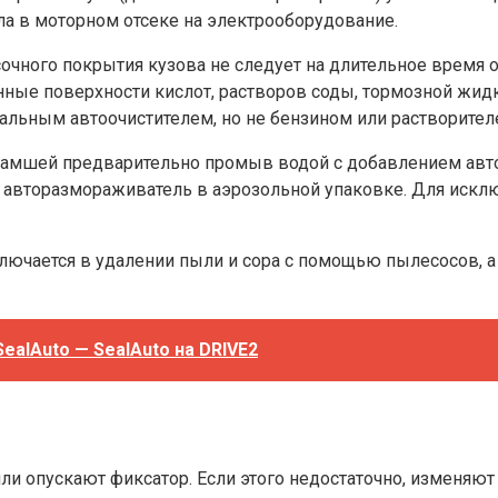
ла в моторном отсеке на электрооборудование.
очного покрытия кузова не следует на длительное время 
ые поверхности кислот, растворов соды, тормозной жидко
альным автоочистителем, но не бензином или растворител
амшей предварительно промыв водой с добавлением автоо
 авторазмораживатель в аэрозольной упаковке. Для исклю
лючается в удалении пыли и сора с помощью пылесосов, а
ealAuto — SealAuto на DRIVE2
ли опускают фиксатор. Если этого недостаточно, изменяют