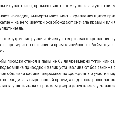
ны их уплотняют, промазывают кромку стекла и уплотнит
ают накладки, вывертывают винты крепления щитка прибо
жатием на него изнутри освобождают сначала правый или 
уплотнитель.
т внутренние ручки и обивку, отвертывают крепление кул
кло, проверяют состояние и прямолинейность обойм опуск
ок.
бы посадка стекол в пазы не была чрезмерно тугой или св
подъемника приводной валик устанавливают без зажима в
енней обшивки кабины вырезают поврежденные участки кар
плотно входила в вырезанный проем, а подложка располаг
нтакта уплотнителя с проемом двери допускается устанавл