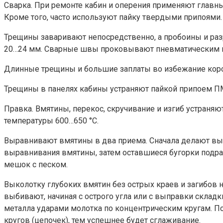
Сварка. При ремонте кабин и оперения применяют главны
Кроме того, часто используют пайку твердыми припоями.
Трещины заваривают непосредственно, а пробоины и раз
20…24 мм. Сварные швы проковывают пневматическим ил
Длинные трещины и большие заплаты во избежание коро
Трещины в панелях кабины устраняют пайкой припоем П
Правка. Вмятины, перекос, скручивание и изгиб устраня
температуры 600…650 °С.
Выравнивают вмятины в два приема. Сначала делают вык
выравнивания вмятины, затем оставшиеся бугорки подр
мешок с песком.
Выколотку глубоких вмятин без острых краев и загибов 
выбивают, начиная с острого угла или с выправки складк
металла ударами молотка по концентрическим кругам. П
кругов (цепочек), тем успешнее будет сглаживание.