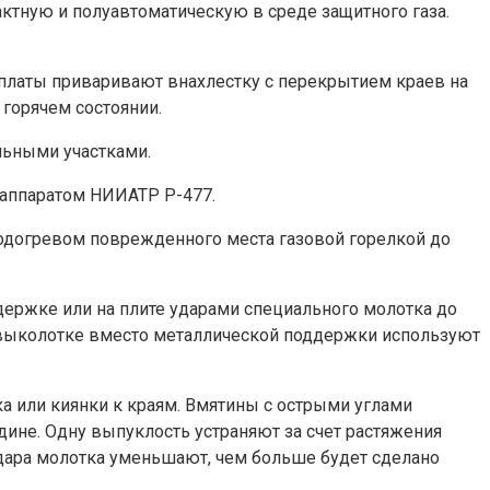
ктную и полуавтоматическую в среде защитного газа.
платы приваривают внахлестку с перекрытием краев на
горячем состоянии.
льными участками.
 аппаратом НИИАТР Р-477.
подогревом поврежденного места газовой горелкой до
держке или на плите ударами специального молотка до
 выколотке вместо металлической поддержки используют
а или киянки к краям. Вмятины с острыми углами
дине. Одну выпуклость устраняют за счет растяжения
дара молотка уменьшают, чем больше будет сделано