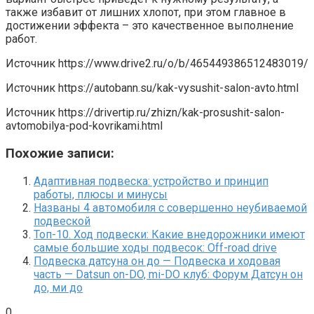
также избавит от лишних хлопот, при этом главное в
достижении эффекта – это качественное выполнение
работ.
Источник
https://www.drive2.ru/o/b/465449386512483019/
Источник
https://autobann.su/kak-vysushit-salon-avto.html
Источник
https://drivertip.ru/zhizn/kak-prosushit-salon-
avtomobilya-pod-kovrikami.html
Похожие записи:
Адаптивная подвеска: устройство и принцип
работы, плюсы и минусы
Названы 4 автомобиля с совершенно неубиваемой
подвеской
Топ-10. Ход подвески: Какие внедорожники имеют
самые большие ходы подвесок: Off-road drive
Подвеска датсуна он до — Подвеска и ходовая
часть — Datsun on-DO, mi-DO клуб: Форум Датсун он
до, ми до
0