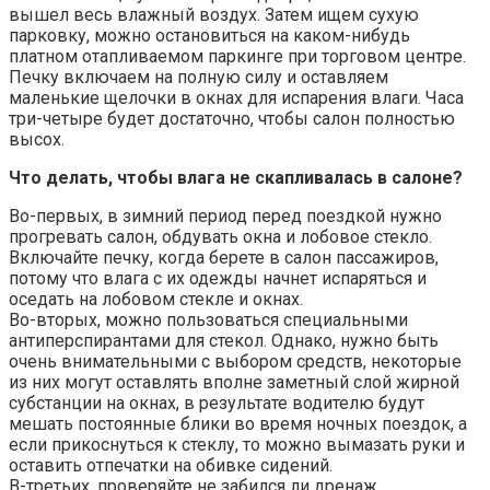
вышел весь влажный воздух. Затем ищем сухую
парковку, можно остановиться на каком-нибудь
платном отапливаемом паркинге при торговом центре.
Печку включаем на полную силу и оставляем
маленькие щелочки в окнах для испарения влаги. Часа
три-четыре будет достаточно, чтобы салон полностью
высох.
Что делать, чтобы влага не скапливалась в салоне?
Во-первых, в зимний период перед поездкой нужно
прогревать салон, обдувать окна и лобовое стекло.
Включайте печку, когда берете в салон пассажиров,
потому что влага с их одежды начнет испаряться и
оседать на лобовом стекле и окнах.
Во-вторых, можно пользоваться специальными
антиперспирантами для стекол. Однако, нужно быть
очень внимательными с выбором средств, некоторые
из них могут оставлять вполне заметный слой жирной
субстанции на окнах, в результате водителю будут
мешать постоянные блики во время ночных поездок, а
если прикоснуться к стеклу, то можно вымазать руки и
оставить отпечатки на обивке сидений.
В-третьих, проверяйте не забился ли дренаж