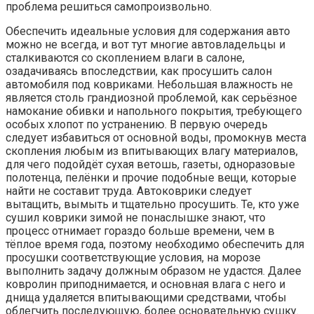
проблема решиться самопроизвольно.
Обеспечить идеальные условия для содержания авто
можно не всегда, и вот тут многие автовладельцы и
сталкиваются со скоплением влаги в салоне,
озадачиваясь впоследствии, как просушить салон
автомобиля под ковриками. Небольшая влажность не
является столь грандиозной проблемой, как серьёзное
намокание обивки и напольного покрытия, требующего
особых хлопот по устранению. В первую очередь
следует избавиться от основной воды, промокнув места
скопления любым из впитывающих влагу материалов,
для чего подойдёт сухая ветошь, газеты, одноразовые
полотенца, пелёнки и прочие подобные вещи, которые
найти не составит труда. Автоковрики следует
вытащить, вымыть и тщательно просушить. Те, кто уже
сушил коврики зимой не понаслышке знают, что
процесс отнимает гораздо больше времени, чем в
тёплое время года, поэтому необходимо обеспечить для
просушки соответствующие условия, на морозе
выполнить задачу должным образом не удастся. Далее
ковролин приподнимается, и основная влага с него и
днища удаляется впитывающими средствами, чтобы
облегчить последующую, более основательную сушку.