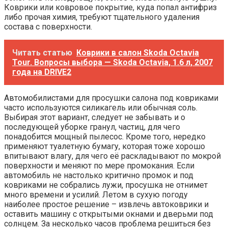
Коврики или ковровое покрытие, куда попал антифриз
либо прочая химия, требуют тщательного удаления
состава с поверхности.
Читать статью
Коврики в салон Skoda Octavia
Tour. Вопросы выбора — Skoda Octavia, 1.6 л, 2007
года на DRIVE2
Автомобилистами для просушки салона под ковриками
часто используются силикагель или обычная соль.
Выбирая этот вариант, следует не забывать и о
последующей уборке гранул, частиц, для чего
понадобится мощный пылесос. Кроме того, нередко
применяют туалетную бумагу, которая тоже хорошо
впитывают влагу, для чего её раскладывают по мокрой
поверхности и меняют по мере промокания. Если
автомобиль не настолько критично промок и под
ковриками не собрались лужи, просушка не отнимет
много времени и усилий. Летом в сухую погоду
наиболее простое решение – извлечь автоковрики и
оставить машину с открытыми окнами и дверьми под
солнцем. За несколько часов проблема решиться без