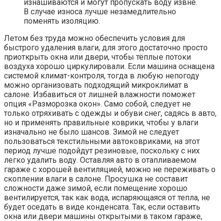
изнашиваются и могут пропускать воду извне.
В случае износа лучше незамедлительно
поменять изоляцию.
Летом без труда можно обеспечить условия для
быстрого удаления влаги, для этого достаточно просто
приоткрыть окна или двери, чтобы тёплые потоки
воздуха хорошо циркулировали. Если машина оснащена
системой климат-контроля, тогда в любую непогоду
можно организовать подходящий микроклимат в
салоне. Избавиться от лишней влажности поможет
опция «Разморозка окон». Само собой, следует не
только отряхивать с одежды и обуви снег, садясь в авто,
но и применять правильные коврики, чтобы у влаги
изначально не было шансов. Зимой не следует
пользоваться текстильными автоковриками, на этот
период лучше подойдут резиновые, поскольку с них
легко удалить воду. Оставляя авто в отапливаемом
гараже с хорошей вентиляцией, можно не переживать о
скоплении влаги в салоне. Просушка не составит
сложности даже зимой, если помещение хорошо
вентилируется, так как вода, испаряющаяся от тепла, не
будет оседать в виде конденсата. Так, если оставить
окна или двери машины открытыми в таком гараже,