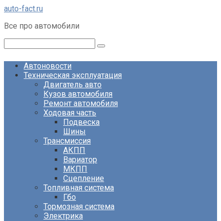
Перейти
auto-fact.ru
к
Все про автомобили
контенту
Поиск:
Автоновости
Техническая эксплуатация
Двигатель авто
Кузов автомобиля
Ремонт автомобиля
Ходовая часть
Подвеска
Шины
Трансмиссия
АКПП
Вариатор
МКПП
Сцепление
Топливная система
Гбо
Тормозная система
Электрика