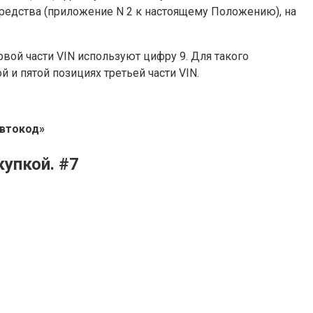
средства (приложение N 2 к настоящему Положению), на
рвой части VIN используют цифру 9. Для такого
и пятой позициях третьей части VIN.
втокод»
упкой. #7