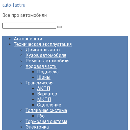
Перейти
auto-fact.ru
к
Все про автомобили
контенту
Поиск:
Автоновости
Техническая эксплуатация
Двигатель авто
Кузов автомобиля
Ремонт автомобиля
Ходовая часть
Подвеска
Шины
Трансмиссия
АКПП
Вариатор
МКПП
Сцепление
Топливная система
Гбо
Тормозная система
Электрика