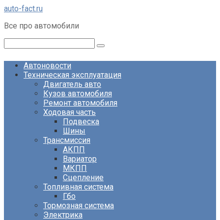
Перейти
auto-fact.ru
к
Все про автомобили
контенту
Поиск:
Автоновости
Техническая эксплуатация
Двигатель авто
Кузов автомобиля
Ремонт автомобиля
Ходовая часть
Подвеска
Шины
Трансмиссия
АКПП
Вариатор
МКПП
Сцепление
Топливная система
Гбо
Тормозная система
Электрика