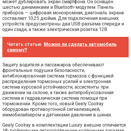
может дублировать экран смартфона. Он оснащён
шестью динамиками и Bluetooth-модулем. Панель
приборов — цифровая монохромная, диагональ экрана
составляет 10,25 дюйма. Для подключения внешних
устройств предусмотрены два USB-разъёма спереди и
один сзади, а также электрическая розетка 12В.
Читать статью
Можно ли сделать автомобиль
самому?
Защиту водителя и пассажиров обеспечивают
фронтальные подушки безопасности,
антиблокировочная система тормозов с функцией
распределения тормозных усилий и электронная
система курсовой устойчивости, ассистенты при
движении на склоне, а также антипробуксовочная
система и гидравлическая система помощи при
торможении. Кроме того, новый Geely Coolray
оборудован противоугонной сигнализацией,
иммобилайзером и датчиками давления в шинах.
Geely Coolray в комплектации Luxury внешне отличается
18-дюймовыми легкосплавными колёсными дисками