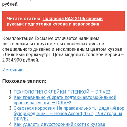
рублей.
Читать статью
Покраска ВАЗ 2106 своими
руками: подготовка кузова и аэрография
Комплектация Exclusive отличается наличием
легкосплавных двухцветных колёсных дисков
специального дизайна и эксклюзивным цветом кузова
«Лиловый перламутр». Цена модели в топовой версии –
2.934.990 рублей.
Источник
Похожие записи:
ТЕХНОЛОГИЯ ОКЛЕЙКИ ПЛЕНКОЙ — DRIVE2
Как правильно убирать подтеки автомобильной
краски на кузове — DRIVE2
Сквозная коррозия. Не прааавильно ты дядя Фёдор
бутерброд ешь… — Honda Accord, 1.6 л, 1987 года на
DRIVE2
Как удалить двухсторонний скотч с кузова