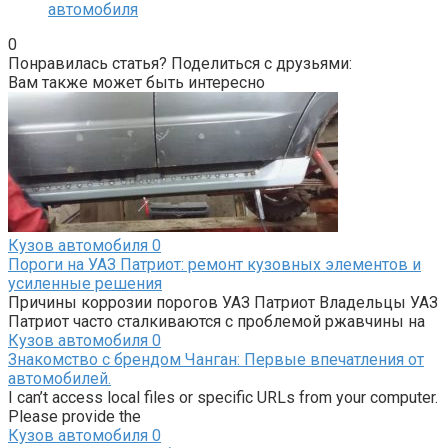
автомобиля
0
Понравилась статья? Поделиться с друзьями:
Вам также может быть интересно
Кузов автомобиля
0
Пороги на УАЗ Патриот: ремонт кузовных элементов и
усиленные решения
Причины коррозии порогов УАЗ Патриот Владельцы УАЗ
Патриот часто сталкиваются с проблемой ржавчины на
Кузов автомобиля
0
Знакомство с брендом Чанган: Первые впечатления от
автомобилей.
I can’t access local files or specific URLs from your computer.
Please provide the
Кузов автомобиля
0