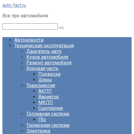
Перейти
auto-fact.ru
к
Все про автомобили
контенту
Поиск:
Автоновости
Техническая эксплуатация
Двигатель авто
Кузов автомобиля
Ремонт автомобиля
Ходовая часть
Подвеска
Шины
Трансмиссия
АКПП
Вариатор
МКПП
Сцепление
Топливная система
Гбо
Тормозная система
Электрика