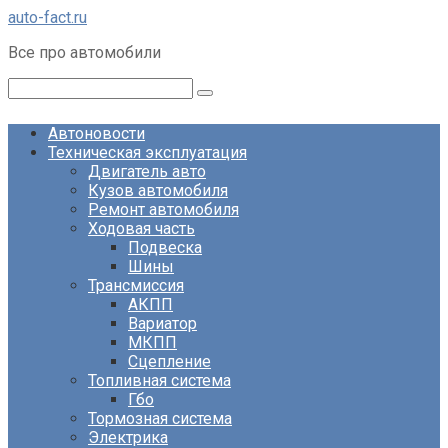
Перейти
auto-fact.ru
к
Все про автомобили
контенту
Поиск:
Автоновости
Техническая эксплуатация
Двигатель авто
Кузов автомобиля
Ремонт автомобиля
Ходовая часть
Подвеска
Шины
Трансмиссия
АКПП
Вариатор
МКПП
Сцепление
Топливная система
Гбо
Тормозная система
Электрика