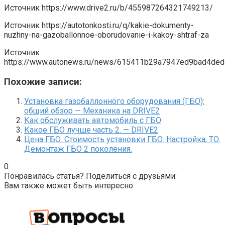
Источник
https://www.drive2.ru/b/455987264321749213/
Источник
https://autotonkosti.ru/q/kakie-dokumenty-
nuzhny-na-gazoballonnoe-oborudovanie-i-kakoy-shtraf-za
Источник
https://www.autonews.ru/news/615411b29a7947ed9bad4ded
Похожие записи:
Установка газобаллонного оборудования (ГБО):
общий обзор — Механика на DRIVE2
Как обслуживать автомобиль с ГБО
Какое ГБО лучше часть 2. — DRIVE2
Цена ГБО. Стоимость установки ГБО. Настройка, ТО.
Демонтаж ГБО 2 поколения.
0
Понравилась статья? Поделиться с друзьями:
Вам также может быть интересно