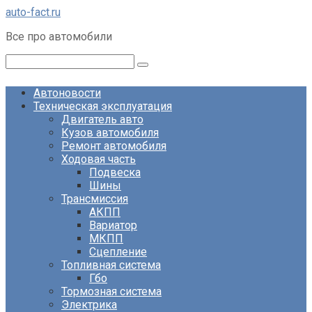
Перейти
auto-fact.ru
к
Все про автомобили
контенту
Поиск:
Автоновости
Техническая эксплуатация
Двигатель авто
Кузов автомобиля
Ремонт автомобиля
Ходовая часть
Подвеска
Шины
Трансмиссия
АКПП
Вариатор
МКПП
Сцепление
Топливная система
Гбо
Тормозная система
Электрика