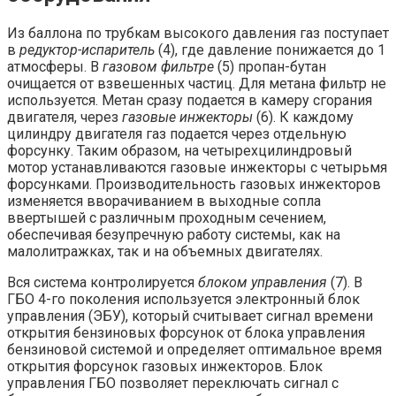
Из баллона по трубкам высокого давления газ поступает
в
редуктор-испаритель
(4), где давление понижается до 1
атмосферы. В
газовом фильтре
(5) пропан-бутан
очищается от взвешенных частиц. Для метана фильтр не
используется. Метан сразу подается в камеру сгорания
двигателя, через
газовые инжекторы
(6). К каждому
цилиндру двигателя газ подается через отдельную
форсунку. Таким образом, на четырехцилиндровый
мотор устанавливаются газовые инжекторы с четырьмя
форсунками. Производительность газовых инжекторов
изменяется вворачиванием в выходные сопла
ввертышей с различным проходным сечением,
обеспечивая безупречную работу системы, как на
малолитражках, так и на объемных двигателях.
Вся система контролируется
блоком управления
(7). В
ГБО 4-го поколения используется электронный блок
управления (ЭБУ), который считывает сигнал времени
открытия бензиновых форсунок от блока управления
бензиновой системой и определяет оптимальное время
открытия форсунок газовых инжекторов. Блок
управления ГБО позволяет переключать сигнал с