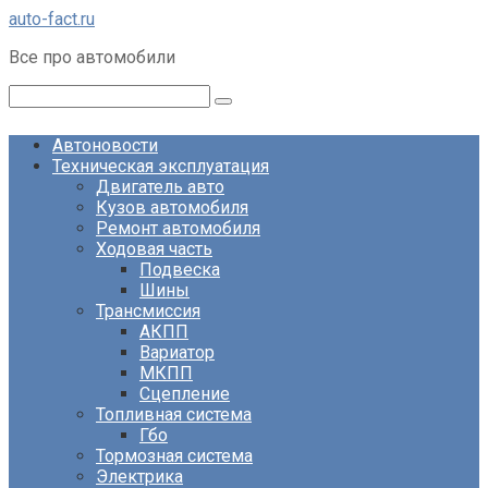
Перейти
auto-fact.ru
к
Все про автомобили
контенту
Поиск:
Автоновости
Техническая эксплуатация
Двигатель авто
Кузов автомобиля
Ремонт автомобиля
Ходовая часть
Подвеска
Шины
Трансмиссия
АКПП
Вариатор
МКПП
Сцепление
Топливная система
Гбо
Тормозная система
Электрика