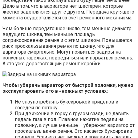
последствия такой эксплуатации будут еще печальнее.
Дело в том, что в вариаторе нет шестерен, которые
жестко зацепляются друг с другом. Передача крутящего
момента осуществляется за счет ременного механизма.
Чем больше передаточное число, тем меньше диаметр
ведущего шкива, тем меньше площадь
соприкосновения ремня и с этим шкивом. Повышается
риск проскальзывания ремня по шкиву, что для
вариатора смертельно. Могут появиться задиры на
конусных тарелках, повредиться или порваться ремень.
А это уже дорогостоящий ремонт коробки.
Чтобы уберечь вариатор от быстрой поломки, нужно
эксплуатировать его в «нежных» условиях:
Не злоупотреблять буксировкой прицепов и
соседей по потоку.
При движении в горку с грузом сзади, не давить
педаль газа в пол. Плавное нажатие педали на
половину, а лучше меньше – убережет вариатор от
проскальзывания ремня. Это касается буксировки
прицепа. Если его нет, можно и придавить педаль,