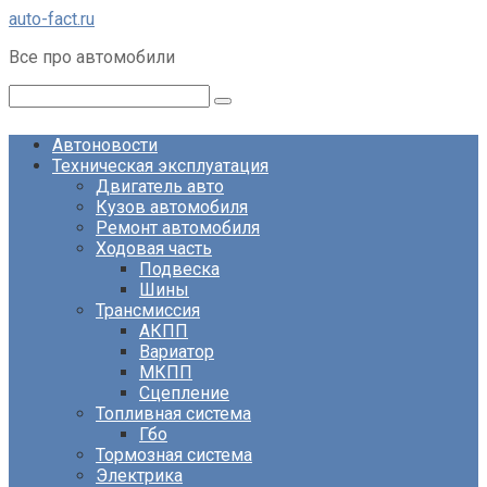
Перейти
auto-fact.ru
к
Все про автомобили
контенту
Поиск:
Автоновости
Техническая эксплуатация
Двигатель авто
Кузов автомобиля
Ремонт автомобиля
Ходовая часть
Подвеска
Шины
Трансмиссия
АКПП
Вариатор
МКПП
Сцепление
Топливная система
Гбо
Тормозная система
Электрика