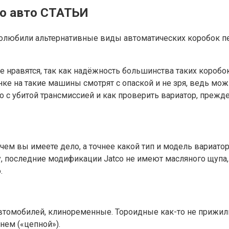
го авто СТАТЬИ
олюбили альтернативные виды автоматических коробок пер
е нравятся, так как надёжность большинства таких коробок
нке на такие машины смотрят с опаской и не зря, ведь мо
о с убитой трансмиссией и как проверить вариатор, прежде
с чем вы имеете дело, а точнее какой тип и модель вариат
ру, последние модификации Jatco не имеют масляного щупа
.
втомобилей, клиноременные. Тороидные как-то не прижи
нем («цепной»).