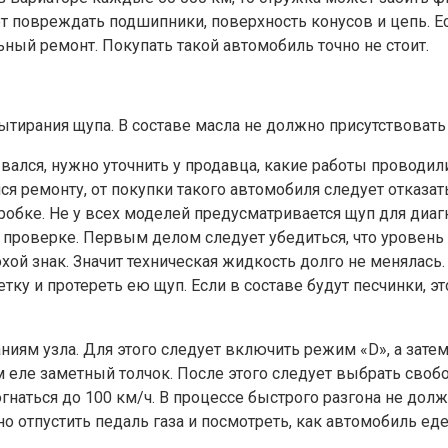
т повреждать подшипники, поверхность конусов и цепь. Ес
ьный ремонт. Покупать такой автомобиль точно не стоит.
ытирания щупа. В составе масла не должно присутствовать
вался, нужно уточнить у продавца, какие работы проводил
лся ремонту, от покупки такого автомобиля следует отказат
робке. Не у всех моделей предусматривается щуп для диаг
ой проверке. Первым делом следует убедиться, что уровен
охой знак. Значит техническая жидкость долго не менялась
тку и протереть ею щуп. Если в составе будут песчинки, эт
ниям узла. Для этого следует включить режим «D», а зат
м еле заметный толчок. После этого следует выбрать своб
зогнаться до 100 км/ч. В процессе быстрого разгона не дол
о отпустить педаль газа и посмотреть, как автомобиль еде