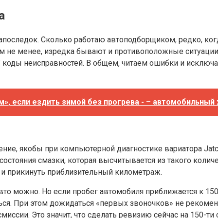
а
последок. Сколько работаю автоподборщиком, редко, ког
м не менее, изредка бывают и противоположные ситуации, 
коды неисправностей. В общем, читаем ошибки и исключае
м», если ездить зимой без прогрева - – автомобильный
ние, якобы при компьютерной диагностике вариатора Jatc
 состояния смазки, которая высчитывается из такого количе
 и прикинуть приблизительный километраж.
то можно. Но если пробег автомобиля приближается к 150 т
я. При этом дожидаться «первых звоночков» не рекоменд
миссии. Это значит, что сделать ревизию сейчас на 150-ти