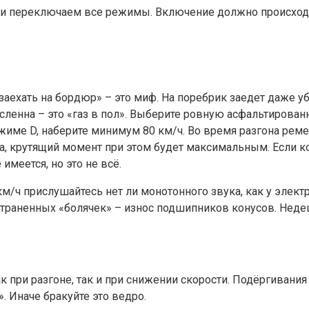
и переключаем все режимы. Включение должно происходить
заехать на бордюр» – это миф. На поребрик заедет даже у
ленна – это «газ в пол». Выберите ровную асфальтированну
ежиме D, наберите минимум 80 км/ч. Во время разгона реме
а, крутящий момент при этом будет максимальным. Если к
имеется, но это не всё.
м/ч прислушайтесь нет ли монотонного звука, как у электр
остраненных «болячек» – износ подшипников конусов. Неде
к при разгоне, так и при снижении скорости. Подёргивани
. Иначе бракуйте это ведро.