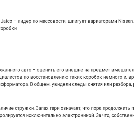
co – лидер по массовости, шпигует вариаторами Nissan, Ren
коробки.
ержанного авто – оценить его внешне на предмет вмешате
пециалистов по восстановлению таких коробок немного и, 
нсформатора. В общем, увидели следы снятия или разбора,
аличие стружки. Запах гари означает, что пора продолжить 
лируется исключительно электроникой. За что, собственно