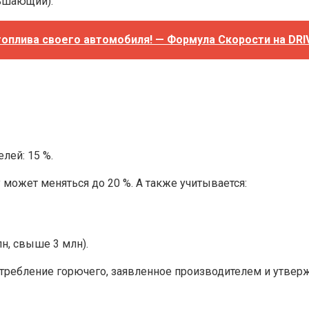
ьшающий).
топлива своего автомобиля! — Формула Скорости на DRI
лей: 15 %.
может меняться до 20 %. А также учитывается:
лн, свыше 3 млн).
отребление горючего, заявленное производителем и утве