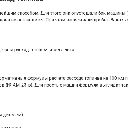
тейшим способом. Для этого они опустошали бак машины (
 снова не остановится. При этом записывали пробег. Затем
ляли расход топлива своего авто.
мативные формулы расчета расхода топлива на 100 км пу
ов (№ АМ-23-р). Для простых машин формула выглядит так
водителем);