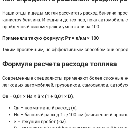
Наши отцы и деды могли рассчитать расход бензина прос
канистру бензина. И ездили до тех пор, пока автомобиль
пройденный километраж и умножали на 100.
Применяли такую формулу: Рт = л/км × 100
Таким простейшим, но эффективным способом они опреде
Формула расчета расхода топлива
Современные специалисты применяют более сложные нор
легковых автомобилей, грузовиков, самосвалов, автобус
Qн = 0,01 × Hs × S х (1 + 0,01 × D)
,
Qн – нормативный расход (л);
Hs – базовый расход 1 л/100 км (заявленный произ
S – текущий пробег (км);