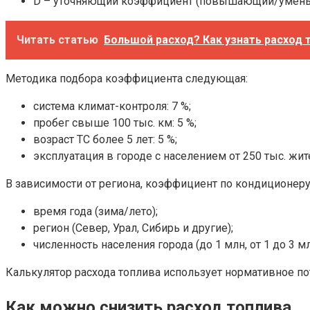
D – уточняющий коэффициент (повышающий/умен
Читать статью
Большой расход? Как узнать расход 
Методика подбора коэффициента следующая:
система климат-контроля: 7 %;
пробег свыше 100 тыс. км: 5 %;
возраст ТС более 5 лет: 5 %;
эксплуатация в городе с населением от 250 тыс. жите
В зависимости от региона, коэффициент по кондиционеру 
время года (зима/лето);
регион (Север, Урал, Сибирь и другие);
численность населения города (до 1 млн, от 1 до 3 м
Калькулятор расхода топлива использует нормативное п
Как можно снизить расход топлива