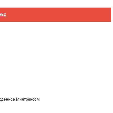
VE2
ржденное Минтрансом.