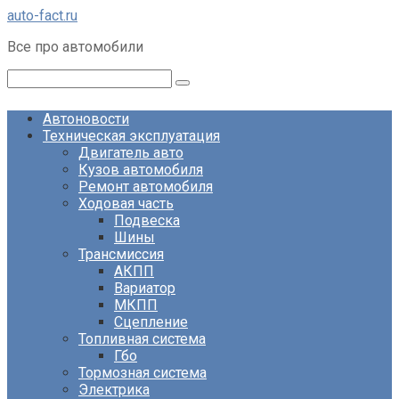
Перейти
auto-fact.ru
к
Все про автомобили
контенту
Поиск:
Автоновости
Техническая эксплуатация
Двигатель авто
Кузов автомобиля
Ремонт автомобиля
Ходовая часть
Подвеска
Шины
Трансмиссия
АКПП
Вариатор
МКПП
Сцепление
Топливная система
Гбо
Тормозная система
Электрика