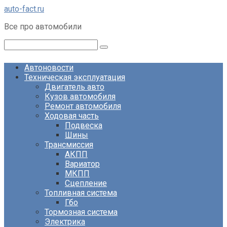
Перейти
auto-fact.ru
к
Все про автомобили
контенту
Поиск:
Автоновости
Техническая эксплуатация
Двигатель авто
Кузов автомобиля
Ремонт автомобиля
Ходовая часть
Подвеска
Шины
Трансмиссия
АКПП
Вариатор
МКПП
Сцепление
Топливная система
Гбо
Тормозная система
Электрика