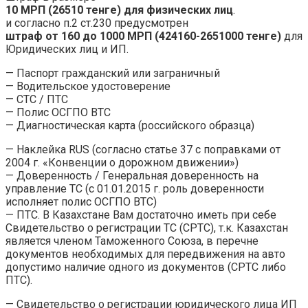
10 МРП (26510 тенге) для физических лиц
.
и согласно п.2 ст.230 предусмотрен
штраф от 160 до 1000 МРП (424160-2651000 тенге)
для
Юридических лиц и ИП.
— Паспорт гражданский или заграничный
— Водительское удостоверение
— СТС / ПТС
— Полис ОСГПО ВТС
— Диагностическая карта (российского образца)
— Наклейка RUS (согласно статье 37 с поправками от
2004 г. «Конвенции о дорожном движении»)
— Доверенность / Генеральная доверенность на
управление ТС (с 01.01.2015 г. роль доверенности
исполняет полис ОСГПО ВТС)
— ПТС. В Казахстане Вам достаточно иметь при себе
Свидетельство о регистрации ТС (СРТС), т.к. Казахстан
является членом Таможенного Союза, в перечне
документов необходимых для передвижения на авто
допустимо наличие одного из документов (СРТС либо
ПТС).
— Свидетельство о регистрации юридического лица ИП