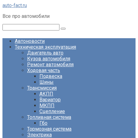
Перейти
auto-fact.ru
к
Все про автомобили
контенту
Поиск:
Автоновости
Техническая эксплуатация
Двигатель авто
Кузов автомобиля
Ремонт автомобиля
Ходовая часть
Подвеска
Шины
Трансмиссия
АКПП
Вариатор
МКПП
Сцепление
Топливная система
Гбо
Тормозная система
Электрика