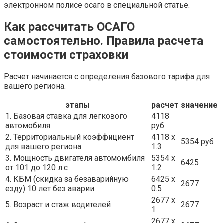
электронном полисе осаго в специальной статье.
Как рассчитать ОСАГО
самостоятельно. Правила расчета
стоимости страховки
Расчет начинается с определения базового тарифа для
вашего региона.
этапы
расчет
значение
1. Базовая ставка для легкового
4118
автомобиля
руб
2. Территориальный коэффициент
4118 x
5354 руб
для вашего региона
1.3
3. Мощность двигателя автомомбиля
5354 x
6425
от 101 до 120 л.с
1.2
4. КБМ (скидка за безаварийную
6425 x
2677
езду) 10 лет без аварии
0.5
2677 x
5. Возраст и стаж водителей
2677
1
2677 x