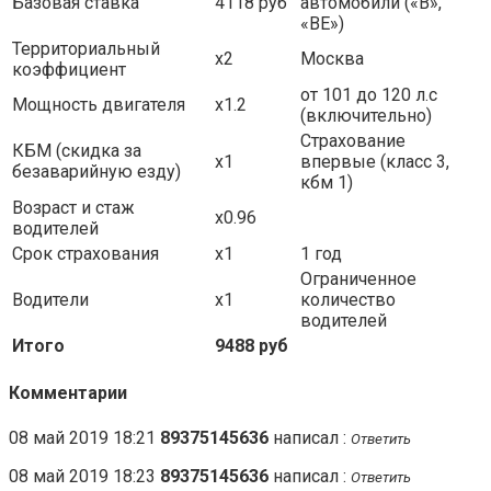
Базовая ставка
4118 руб
автомобили («B»,
«BE»)
Территориальный
x2
Москва
коэффициент
от 101 до 120 л.с
Мощность двигателя
x1.2
(включительно)
Страхование
КБМ (скидка за
x1
впервые (класс 3,
безаварийную езду)
кбм 1)
Возраст и стаж
x0.96
водителей
Срок страхования
x1
1 год
Ограниченное
Водители
x1
количество
водителей
Итого
9488 руб
Комментарии
08 май 2019 18:21
89375145636
написал :
Ответить
08 май 2019 18:23
89375145636
написал :
Ответить