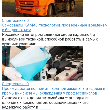
Спецтехника
0
Самосвалы КАМАЗ: технологии, проверенные временем
и бездорожьем
Российский автопром славится своей надежной и
выносливой техникой, способной работать в самых
суровых условиях.
Спецтехника
0
Преимущества полной аппаратной замены антифриза и
промывки системы охлаждения у профессионалов
Система охлаждения автомобиля — это одна из
ключевых компонентов, обеспечивающих его
надежную работу и