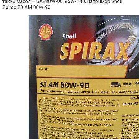
таких масел – SAE80W-90, 85W-140, например Shell
Spirax S3 AM 80W-90.