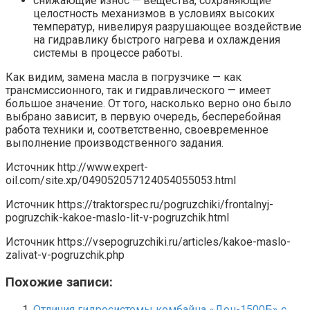
снижающие износ — вещества, сохраняющие
целостность механизмов в условиях высоких
температур, нивелируя разрушающее воздействие
на гидравлику быстрого нагрева и охлаждения
системы в процессе работы.
Как видим, замена масла в погрузчике — как
трансмиссионного, так и гидравлического — имеет
большое значение. От того, насколько верно оно было
выбрано зависит, в первую очередь, бесперебойная
работа техники и, соответственно, своевременное
выполнение производственного задания.
Источник
http://www.expert-
oil.com/site.xp/049052057124054055053.html
Источник
https://traktorspec.ru/pogruzchiki/frontalnyj-
pogruzchik-kakoe-maslo-lit-v-pogruzchik.html
Источник
https://vsepogruzchiki.ru/articles/kakoe-maslo-
zalivat-v-pogruzchik.php
Похожие записи:
Отличия гидросистемы комбайна «Дон-1500Б» с