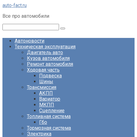
Перейти
auto-fact.ru
к
Все про автомобили
контенту
Поиск:
Автоновости
Техническая эксплуатация
Двигатель авто
Кузов автомобиля
Ремонт автомобиля
Ходовая часть
Подвеска
Шины
Трансмиссия
АКПП
Вариатор
МКПП
Сцепление
Топливная система
Гбо
Тормозная система
Электрика