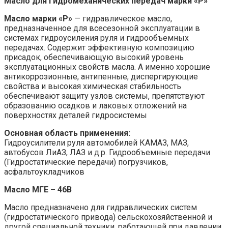
Масло для гидромеханических передач марки «Р»
Масло марки «Р»
— гидравлическое масло,
предназначенное для всесезонной эксплуатации в
системах гидроусиления руля и гидрообъемных
передачах. Содержит эффективную композицию
присадок, обеспечивающую высокий уровень
эксплуатационных свойств масла. А именно хорошие
антикоррозионные, антипенные, диспергирующие
свойства и высокая химическая стабильность
обеспечивают защиту узлов системы, препятствуют
образованию осадков и лаковых отложений на
поверхностях деталей гидросистемы
Основная область применения:
Гидроусилители руля автомобилей КАМАЗ, МАЗ,
автобусов ЛиАЗ, ЛАЗ и д.р. Гидрообъемные передачи
(Гидростатические передачи) погрузчиков,
асфальтоукладчиков
Масло МГЕ – 46В
Масло предназначено для гидравлических систем
(гидростатического привода) сельскохозяйственной и
другой специальной техники, работающей при давлении