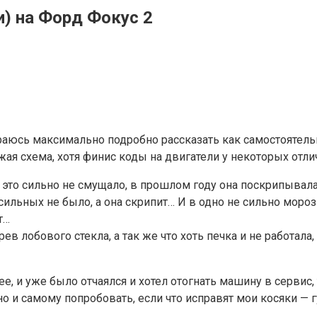
и) на Форд Фокус 2
араюсь максимально подробно рассказать как самостоятель
жая схема, хотя финис коды на двигатели у некоторых отли
ня это сильно не смущало, в прошлом году она поскрипывал
ильных не было, а она скрипит… И в одно не сильно морозно
т…
рев лобового стекла, а так же что хоть печка и не работал
ее, и уже было отчаялся и хотел отогнать машину в сервис,
 и самому попробовать, если что исправят мои косяки — гу