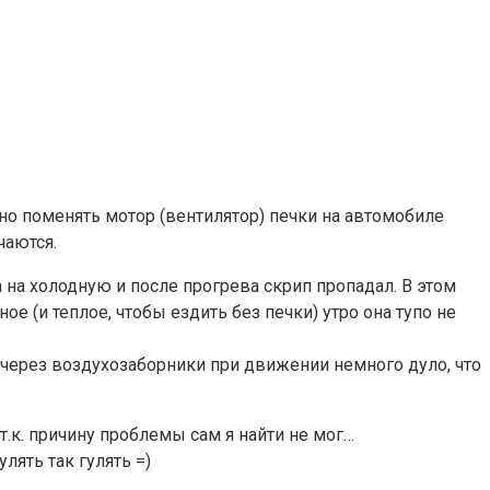
но поменять мотор (вентилятор) печки на автомобиле
чаются.
а на холодную и после прогрева скрип пропадал. В этом
е (и теплое, чтобы ездить без печки) утро она тупо не
а, через воздухозаборники при движении немного дуло, что
 т.к. причину проблемы сам я найти не мог…
лять так гулять =)