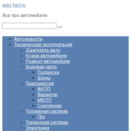
Перейти
auto-fact.ru
к
Все про автомобили
контенту
Поиск:
Автоновости
Техническая эксплуатация
Двигатель авто
Кузов автомобиля
Ремонт автомобиля
Ходовая часть
Подвеска
Шины
Трансмиссия
АКПП
Вариатор
МКПП
Сцепление
Топливная система
Гбо
Тормозная система
Электрика