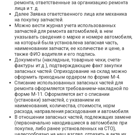
ремонта, ответственные за организацию ремонта
лица и т. д.
Далее Заявка ответственного лица или механика
на покупку запчастей.
Можно вести журнал учета использованных
запчастей для ремонта автомобилей, в нем
указывать сведения о марке и номере автомобиля,
на который была установлена запасная часть,
наименовании запчасти, ее количестве и цене, а
также ФИО водителя и его подпись.
Документы (накладные, товарные чеки, счета-
фактуры ит.д ), подтверждающие факт закупки
запасных частей. Оприходование на склад можно
оформить приходным ордером по форме М-4.
Списание использованных запасных частей для
ремонта оформляется требованием-накладной по
форме М-11. Оформляется акт о списании
(установки) запчастей, с указанием их
наименования, количества, стоимости, норм
расхода, направления расходования и автомобиля.
В отношении запасных частей, подлежащих замене
(первоначально находившиеся в автомобиле при
покупке, либо ранее установленных на СТО),
целесообразно на наш взгляд, отразить в акте их