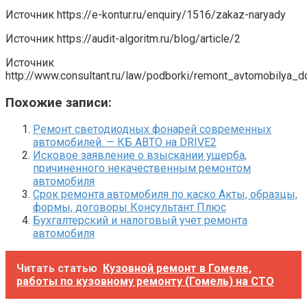
Источник
https://e-kontur.ru/enquiry/1516/zakaz-naryady
Источник
https://audit-algoritm.ru/blog/article/2
Источник
http://www.consultant.ru/law/podborki/remont_avtomobilya_
Похожие записи:
Ремонт светодиодных фонарей современных
автомобилей. — КБ АВТО на DRIVE2
Исковое заявление о взыскании ущерба,
причиненного некачественным ремонтом
автомобиля
Срок ремонта автомобиля по каско Акты, образцы,
формы, договоры Консультант Плюс
Бухгалтерский и налоговый учет ремонта
автомобиля
Читать статью
Кузовной ремонт в Гомеле,
работы по кузовному ремонту (Гомель) на СТО