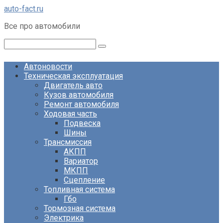
Перейти
auto-fact.ru
к
Все про автомобили
контенту
Поиск:
Автоновости
Техническая эксплуатация
Двигатель авто
Кузов автомобиля
Ремонт автомобиля
Ходовая часть
Подвеска
Шины
Трансмиссия
АКПП
Вариатор
МКПП
Сцепление
Топливная система
Гбо
Тормозная система
Электрика