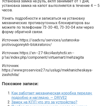
Установка замка на руль, акпп занимает от 1 дня,
установка замка на капот выполняется в течение 4 — 5
часов.
Узнать подробности и записаться на установку
механических противоугонных блокираторов вы
можете по телефонам 73-30-40, 73-30-04 или через
форму обратной связи.
Источник
https://isadv.ru/services/ustanovka-
protivougonnykh-blokiratorov/
Источник
https://xn--27-6kci4astyhc6i.xn--
p1ai/index.php/component/virtuemart/mehzagita
Источник
https://www.proservice27.ru/uslugi/mekhanicheskaya-
zashchita/
Похожие записи:
Как работает механическая коробка передач:
подробно и наглядно. — DRIVE2
Замок на КПП что это за устройство?