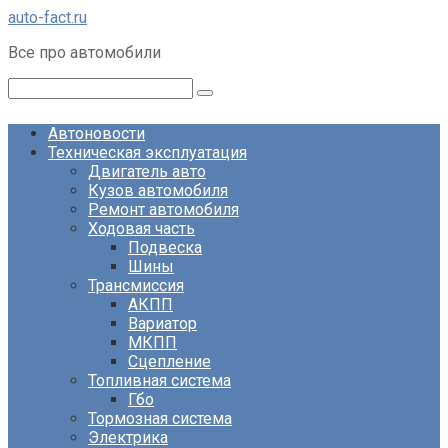
Перейти
auto-fact.ru
к
Все про автомобили
контенту
Поиск:
Автоновости
Техническая эксплуатация
Двигатель авто
Кузов автомобиля
Ремонт автомобиля
Ходовая часть
Подвеска
Шины
Трансмиссия
АКПП
Вариатор
МКПП
Сцепление
Топливная система
Гбо
Тормозная система
Электрика