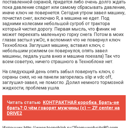
поставленной охраной, придется либо очень долго ждать
пока давление спадет или самому сбрасывать давление,
иначе ключ не повернется. Сегодня утром завел машину,
почистил снег, включаю R, а машина не едет. Под
задними колесами небольшой сугроб от трактора
который чистил дорогу. Первая мысль, что финик не
может переехать маленькую горку снега. Потом в моих
глазах застыл ужОс, я вспомнил что не повернул ключ
Техноблока. Заглушил машину, вставил ключ, с
небольшим усилием он повернулся, опять завел
машины, педаль ушла вниз и машина поехала) Так что
всем советую, ничего страшного в Техноблоке нет.
На следующий день опять забыл повернуть ключ, с
охраны снял, но на панели загорелась slip и vdc off,
заглушил-завел, не помогло. Долил немного тормозной
жидкости, проблема ушла.
Читать статью
КОНТРАКТНАЯ коробка. Брать-не
брать? О чём говорят мужчины (с) — ZF center на
DRIVE2
Источник
http://www.tecnoblok.ru/?from=website80.com