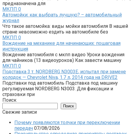
предназначена для
МКПП
0
Автомойки: как выбрать лучшую? – автомобильный
журнал
Что такое автомойка: виды мойки автомобиля В нашей
стране невозможно ездить на автомобиле без
МКПП
0
Вождение на механике для начинающих: пошаговая
инструкция
Вождение автомобиля с мкпп видео Уроки вождения
для чайников (13 видеоуроков) Как завести машину
МКПП
0
Подставка 3 т. NORDBERG N3003E, испытал при замене
колодок — Chevrolet Niva, 1.7 л, 2014 года на DRIVE2
Подставки под автомобиль Подставка под машину
регулируемая NORDBERG N3003. Для фиксации и
страховки при
Поиск
Поиск
Свежие записи
Почему появляются толчки при переключении
передач
07/08/2026
Правительство определило приоритеты поставок