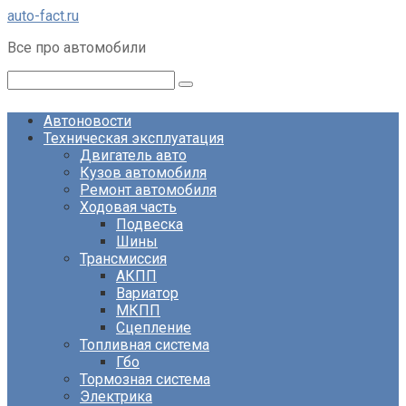
Перейти
auto-fact.ru
к
Все про автомобили
контенту
Поиск:
Автоновости
Техническая эксплуатация
Двигатель авто
Кузов автомобиля
Ремонт автомобиля
Ходовая часть
Подвеска
Шины
Трансмиссия
АКПП
Вариатор
МКПП
Сцепление
Топливная система
Гбо
Тормозная система
Электрика