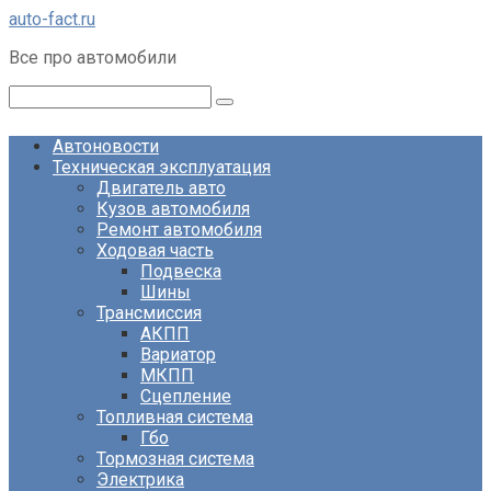
Перейти
auto-fact.ru
к
Все про автомобили
контенту
Поиск:
Автоновости
Техническая эксплуатация
Двигатель авто
Кузов автомобиля
Ремонт автомобиля
Ходовая часть
Подвеска
Шины
Трансмиссия
АКПП
Вариатор
МКПП
Сцепление
Топливная система
Гбо
Тормозная система
Электрика