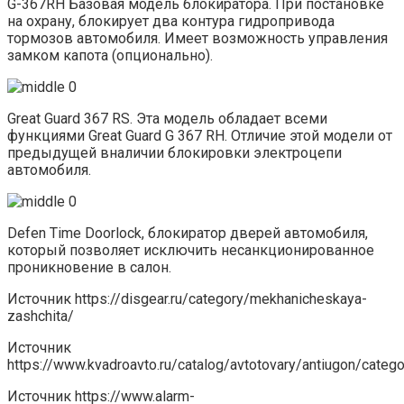
G-367RH Базовая модель блокиратора. При постановке
на охрану, блокирует два контура гидропривода
тормозов автомобиля. Имеет возможность управления
замком капота (опционально).
Great Guard 367 RS. Эта модель обладает всеми
функциями Great Guard G 367 RH. Отличие этой модели от
предыдущей вналичии блокировки электроцепи
автомобиля.
Defen Time Doorlock, блокиратор дверей автомобиля,
который позволяет исключить несанкционированное
проникновение в салон.
Источник
https://disgear.ru/category/mekhanicheskaya-
zashchita/
Источник
https://www.kvadroavto.ru/catalog/avtotovary/antiugon/categ
Источник
https://www.alarm-