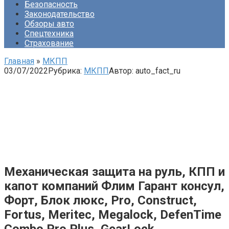
Безопасность
Законодательство
Обзоры авто
Спецтехника
Страхование
Главная
»
МКПП
03/07/2022
Рубрика:
МКПП
Автор:
auto_fact_ru
Механическая защита на руль, КПП и
капот компаний Флим Гарант консул,
Форт, Блок люкс, Pro, Construct,
Fortus, Meritec, Megalock, DefenTime
Combo Pro Plus, GearLock