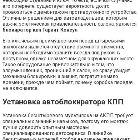
необходим отдельный ключ. То есть, если вы случайно
его потеряете, существует вероятность долго
провозиться с демонтажом противоугонного устройства.
Отличным решением для автовладельцев, которым
важна эстетическая привлекательность салона, является
блокиратор кпп Гарант Консул
.
Его ключевым преимуществом перед штыревыми
аналогами является отсутствие съемного элемента,
который необходимо хранить всегда под рукой, в
доступном, однако незаметном для окружающих месте.
Такое оборудование привлекательно и тем, что
злоумышленник, проникший в салон, не сразу увидит
механизм блокировки, а значит, потратит немало
времени, прежде чем поймет, почему коробка передач
не включается.
Установка автоблокиратора КПП
Установка бесштыревого мультилока на АКПП требует
специальных знаний и навыков, поэтому его монтаж
лучше доверить опытным мастерам
специализированного автосервиса. В линейке
бесштыревых моделей особое внимание привлекает