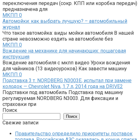
переключения передач (сокр. КПП или коробка передач)
предназначена для
МКПП
0
Автомойки: как выбрать лучшую? – автомобильный
журнал
Что такое автомойка: виды мойки автомобиля В нашей
стране невозможно ездить на автомобиле без
МКПП
0
Вождение на механике для начинающих: пошаговая
инструкция
Вождение автомобиля с мкпп видео Уроки вождения
для чайников (13 видеоуроков) Как завести машину
МКПП
0
Подставка 3 т. NORDBERG N3003E, испытал при замене
колодок — Chevrolet Niva, 1.7 л, 2014 года на DRIVE2
Подставки под автомобиль Подставка под машину
регулируемая NORDBERG N3003. Для фиксации и
страховки при
Поиск
Поиск
Свежие записи
Правительство определило приоритеты поставок
топлива. Российские АЗС оказались в конце списка