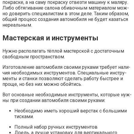
покрас­ке, а на саму покрас­ку отвез­ти маши­ну к маля­ру.
Либо обтя­ги­ва­ние сало­на оби­воч­ным мате­ри­а­лом мож­
но дове­рить спе­ци­а­ли­стам в этом деле. Таким обра­зом,
общий про­цесс созда­ния авто­мо­би­ля не будет казать­ся
нереальным.
Мастерская и инструменты
Нуж­но рас­по­ла­гать тёп­лой мастер­ской с доста­точ­ным
сво­бод­ным пространством.
Изго­тов­ле­ние авто­мо­би­ля сво­и­ми рука­ми тре­бу­ет нали­
чия необ­хо­ди­мых инстру­мен­тов. Спе­ци­аль­ные инстру­
мен­ты и стан­ки поз­во­ля­ют сде­лать рабо­ту быст­рее и
про­ще, но без них мож­но обойтись.
Вот основ­ные необ­хо­ди­мые инстру­мен­ты, кото­рые нуж­
ны при созда­нии авто­мо­би­ля сво­и­ми руками:
Необ­хо­ди­мо иметь хоро­ший вер­стак с боль­ши­ми
тисками.
Пол­ный набор руч­ных инструментов
Дрель, а луч­ше уста­нов­ку для вер­ти­каль­но­го