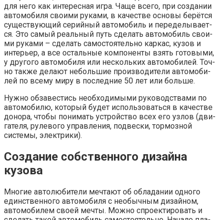
для него как инте­рес­ная игра. Чаще все­го, при созда­нии
авто­мо­би­ля сво­и­ми рука­ми, в каче­стве осно­вы берёт­ся
суще­ству­ю­щий серий­ный авто­мо­биль и пере­де­лы­ва­ет­
ся. Это самый реаль­ный путь сде­лать авто­мо­биль сво­и­
ми рука­ми – сде­лать само­сто­я­тель­но кар­кас, кузов и
инте­рьер, а все осталь­ные ком­по­нен­ты взять гото­вы­ми,
у дру­го­го авто­мо­би­ля или несколь­ких авто­мо­би­лей. Точ­
но так­же дела­ют неболь­шие про­из­во­ди­те­ли авто­мо­би­
лей по все­му миру в послед­ние 50 лет или больше.
Нуж­но обза­ве­стись необ­хо­ди­мы­ми руко­вод­ства­ми по
авто­мо­би­лю, кото­рый будет исполь­зо­вать­ся в каче­стве
доно­ра, что­бы пони­мать устрой­ство всех его узлов (дви­
га­те­ля, руле­во­го управ­ле­ния, под­вес­ки, тор­моз­ной
систе­мы, электрики).
Создание собственного дизайна
кузова
Мно­гие авто­лю­би­те­ли меч­та­ют об обла­да­нии одно­го
един­ствен­но­го авто­мо­би­ля с необыч­ным дизай­ном,
авто­мо­би­лем сво­ей меч­ты. Мож­но спро­ек­ти­ро­вать и
сде­лать такой авто­мо­биль само­сто­я­тель­но. Нача­ло пла­