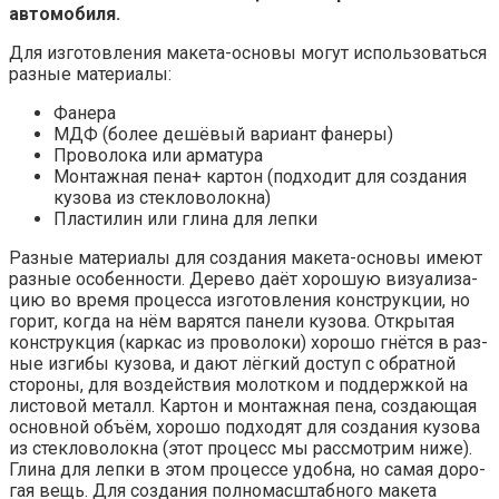
автомобиля.
Для изго­тов­ле­ния маке­та-осно­вы могут исполь­зо­вать­ся
раз­ные материалы:
Фане­ра
МДФ (более дешё­вый вари­ант фанеры)
Про­во­ло­ка или арматура
Мон­таж­ная пена+ кар­тон (под­хо­дит для созда­ния
кузо­ва из стекловолокна)
Пла­сти­лин или гли­на для лепки
Раз­ные мате­ри­а­лы для созда­ния маке­та-осно­вы име­ют
раз­ные осо­бен­но­сти. Дере­во даёт хоро­шую визу­а­ли­за­
цию во вре­мя про­цес­са изго­тов­ле­ния кон­струк­ции, но
горит, когда на нём варят­ся пане­ли кузо­ва. Откры­тая
кон­струк­ция (кар­кас из про­во­ло­ки) хоро­шо гнёт­ся в раз­
ные изги­бы кузо­ва, и дают лёг­кий доступ с обрат­ной
сто­ро­ны, для воз­дей­ствия молот­ком и под­держ­кой на
листо­вой металл. Кар­тон и мон­таж­ная пена, созда­ю­щая
основ­ной объ­ём, хоро­шо под­хо­дят для созда­ния кузо­ва
из стек­ло­во­лок­на (этот про­цесс мы рас­смот­рим ниже).
Гли­на для леп­ки в этом про­цес­се удоб­на, но самая доро­
гая вещь. Для созда­ния пол­но­мас­штаб­но­го маке­та