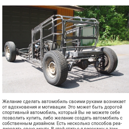
Жела­ние сде­лать авто­мо­биль сво­и­ми рука­ми воз­ни­ка­ет
от вдох­но­ве­ния и моти­ва­ции. Это может быть доро­гой
спор­тив­ный авто­мо­биль, кото­рый Вы не може­те себе
поз­во­лить купить, либо жела­ние создать авто­мо­биль с
соб­ствен­ным дизай­ном. Есть несколь­ко спо­со­бов реа­
ли­зо­вать свою меч­ту. В этой ста­тье я рас­ска­жу о том,