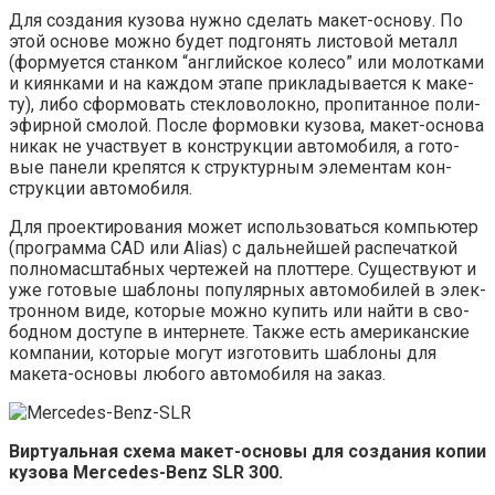
Для созда­ния кузо­ва нуж­но сде­лать макет-осно­ву. По
этой осно­ве мож­но будет под­го­нять листо­вой металл
(фор­му­ет­ся стан­ком “англий­ское коле­со” или молот­ка­ми
и киян­ка­ми и на каж­дом эта­пе при­кла­ды­ва­ет­ся к маке­
ту), либо сфор­мо­вать стек­ло­во­лок­но, про­пи­тан­ное поли­
эфир­ной смо­лой. После фор­мов­ки кузо­ва, макет-осно­ва
никак не участ­ву­ет в кон­струк­ции авто­мо­би­ля, а гото­
вые пане­ли кре­пят­ся к струк­тур­ным эле­мен­там кон­
струк­ции автомобиля.
Для про­ек­ти­ро­ва­ния может исполь­зо­вать­ся ком­пью­тер
(про­грам­ма CAD или Alias) с даль­ней­шей рас­пе­чат­кой
пол­но­мас­штаб­ных чер­те­жей на плот­те­ре. Суще­ству­ют и
уже гото­вые шаб­ло­ны попу­ляр­ных авто­мо­би­лей в элек­
трон­ном виде, кото­рые мож­но купить или най­ти в сво­
бод­ном досту­пе в интер­не­те. Так­же есть аме­ри­кан­ские
ком­па­нии, кото­рые могут изго­то­вить шаб­ло­ны для
маке­та-осно­вы любо­го авто­мо­би­ля на заказ.
Вир­ту­аль­ная схе­ма макет-осно­вы для созда­ния копии
кузо­ва Mercedes-Benz SLR 300.