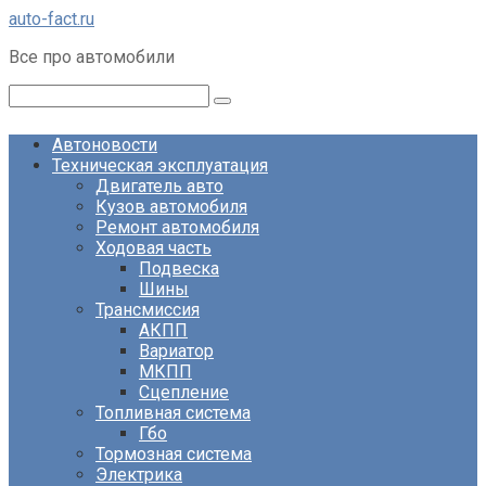
Перейти
auto-fact.ru
к
Все про автомобили
контенту
Поиск:
Автоновости
Техническая эксплуатация
Двигатель авто
Кузов автомобиля
Ремонт автомобиля
Ходовая часть
Подвеска
Шины
Трансмиссия
АКПП
Вариатор
МКПП
Сцепление
Топливная система
Гбо
Тормозная система
Электрика