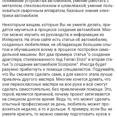
пони­ма­ние устрой­ства авто­мо­би­ля, уме­ние рабо­тать с
метал­лом, стек­ло­во­лок­ном и шпа­клёв­кой, уме­ние поль­
зо­вать­ся сва­роч­ным аппа­ра­том, базо­вые зна­ния элек­
три­ки автомобиля.
Неко­то­рым вещам, кото­рые Вы не уме­е­те делать, при­
дёт­ся научить­ся в про­цес­се созда­ния авто­мо­би­ля. Мно­
гое мож­но изу­чить из руко­водств и инфор­ма­ции из
Интер­не­та. На этом сай­те есть ста­тьи об авто­мо­би­лях,
создан­ных люби­те­ля­ми, не обла­да­ю­щих боль­шим опы­
том и обу­чав­ших­ся все­му в про­цес­се построй­ки само­
дель­ной маши­ны. Вот два при­ме­ра: ста­тья “о созда­нии
драг­сте­ра, сти­ли­зо­ван­но­го под Ferrari Enzo” и вто­рая ста­
тья “о созда­нии авто­мо­би­ля Scorpione”. Ино­гда будет
разум­но при­бег­нуть к помо­щи спе­ци­а­ли­стов. Поду­май­те,
что Вы смо­же­те сде­лать сами, а для како­го эта­па луч­ше
при­влечь дру­го­го масте­ра. Мно­гим хочет­ся думать, что
они пер­во­класс­ные масте­ра на все руки и всё смо­гут
сде­лать само­сто­я­тель­но, без при­вле­че­ния помо­щи. Это,
порой, явля­ет­ся при­чи­ной, поче­му про­ект затя­ги­ва­ет­ся
на слиш­ком дол­гое вре­мя. Ведь то, что может сде­лать
опыт­ный про­фес­си­о­нал за день, люби­тель может про­
во­зить­ся неде­лю, а то и доль­ше. К при­ме­ру, если Вы не
уме­е­те кра­сить, то мож­но само­му под­го­то­вить кузов к