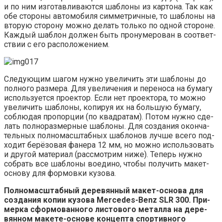
и по ним изго­тав­ли­ва­ют­ся шаб­ло­ны из кар­то­на. Так как
обе сто­ро­ны авто­мо­би­ля сим­мет­рич­ные, то шаб­ло­ны на
вто­рую сто­ро­ну мож­но делать толь­ко по одной сто­роне.
Каж­дый шаб­лон дол­жен быть про­ну­ме­ро­ван в соот­вет­
ствии с его расположением.
Сле­ду­ю­щим шагом нуж­но уве­ли­чить эти шаб­ло­ны до
пол­но­го раз­ме­ра. Для уве­ли­че­ния и пере­но­са на бума­гу
исполь­зу­ет­ся про­ек­тор. Если нет про­ек­то­ра, то мож­но
уве­ли­чить шаб­ло­ны, копи­руя их на боль­шую бума­гу,
соблю­дая про­пор­ции (по квад­ра­там). Потом нуж­но сде­
лать пол­но­раз­мер­ные шаб­ло­ны. Для созда­ния окон­ча­
тель­ных пол­но­мас­штаб­ных шаб­ло­нов луч­ше все­го под­
хо­дит берё­зо­вая фане­ра 12 мм, но мож­но исполь­зо­вать
и дру­гой мате­ри­ал (рас­смот­рим ниже). Теперь нуж­но
собрать все шаб­ло­ны воеди­но, что­бы полу­чить макет-
осно­ву для фор­мов­ки кузова.
Пол­но­мас­штаб­ный дере­вян­ный макет-осно­ва для
созда­ния копии кузо­ва Mercedes-Benz SLR 300.
При­
мер­ка сфор­мо­ван­но­го листо­во­го метал­ла на дере­
вян­ном маке­те-осно­ве кон­цеп­та спор­тив­но­го