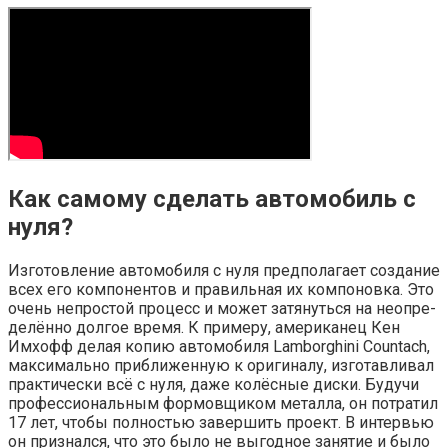
Как самому сделать автомобиль с
нуля?
Изго­тов­ле­ние авто­мо­би­ля с нуля пред­по­ла­га­ет созда­ние
всех его ком­по­нен­тов и пра­виль­ная их ком­по­нов­ка. Это
очень непро­стой про­цесс и может затя­нуть­ся на неопре­
де­лён­но дол­гое вре­мя. К при­ме­ру, аме­ри­ка­нец Кен
Имхофф делая копию авто­мо­би­ля Lamborghini Countach,
мак­си­маль­но при­бли­жен­ную к ори­ги­на­лу, изго­тав­ли­вал
прак­ти­че­ски всё с нуля, даже колёс­ные дис­ки. Будучи
про­фес­си­о­наль­ным фор­мов­щи­ком метал­ла, он потра­тил
17 лет, что­бы пол­но­стью завер­шить про­ект. В интер­вью
он при­знал­ся, что это было не выгод­ное заня­тие и было