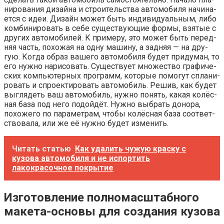
ни­ро­ва­ния дизай­на и стро­и­тель­ства авто­мо­би­ля начи­на­
ет­ся с идеи. Дизайн может быть инди­ви­ду­аль­ным, либо
ком­би­ни­ро­вать в себе суще­ству­ю­щие фор­мы, взя­тые с
дру­гих авто­мо­би­лей. К при­ме­ру, это может быть перед­
няя часть, похо­жая на одну маши­ну, а зад­няя — на дру­
гую. Когда образ ваше­го авто­мо­би­ля будет при­ду­ман, то
его нуж­но нари­со­вать. Суще­ству­ет мно­же­ство гра­фи­че­
ских ком­пью­тер­ных про­грамм, кото­рые помо­гут спла­ни­
ро­вать и спро­ек­ти­ро­вать авто­мо­биль. Решив, как будет
выгля­деть ваш авто­мо­биль, нуж­но понять, какая колёс­
ная база под него подой­дёт. Нуж­но выбрать доно­ра,
похо­же­го по пара­мет­рам, что­бы колёс­ная база соот­вет­
ство­ва­ла, или же её нуж­но будет изменить.
Читать статью
Как удалить чужую краску с
кузова автомобиля и не испортить
лакокрасочное покрытие
Изготовление полномасштабного
макета-основы для создания кузова