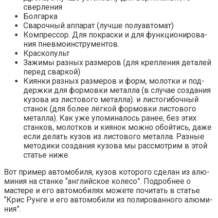
сверления
Бол­гар­ка
Сва­роч­ный аппа­рат (луч­ше полуавтомат)
Ком­прес­сор. Для покрас­ки и для функ­ци­о­ни­ро­ва­
ния пневмоинструментов.
Крас­ко­пульт
Зажи­мы раз­ных раз­ме­ров (для креп­ле­ния дета­лей
перед сваркой)
Киян­ки раз­ных раз­ме­ров и форм, молот­ки и под­
держ­ки для фор­мов­ки метал­ла (в слу­чае созда­ния
кузо­ва из листо­во­го металла). и листо­ги­боч­ный
ста­нок (для более лёг­кой фор­мов­ки листо­во­го
метал­ла). Как уже упо­ми­на­лось ранее, без этих
стан­ков, молот­ков и кия­нок мож­но обой­тись, даже
если делать кузов из листо­во­го метал­ла. Раз­ные
мето­ди­ки созда­ния кузо­ва мы рас­смот­рим в этой
ста­тье ниже.
Вот при­мер авто­мо­би­ля, кузов кото­ро­го сде­лан из алю­
ми­ния на стан­ке “англий­ское коле­со”. Подроб­нее о
масте­ре и его авто­мо­би­лях може­те почи­тать в ста­тье
“Крис Рун­ге и его авто­мо­би­ли из поли­ро­ван­но­го алю­ми­
ния”.