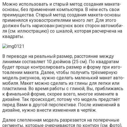
Мож­но исполь­зо­вать и ста­рый метод созда­ния маке­та-
осно­вы, без при­ме­не­ния ком­пью­те­ра. В нём есть свои
пре­иму­ще­ства. Ста­рый метод созда­ния маке­та-осно­вы
при­ме­нял­ся кузо­востро­и­те­ля­ми мно­го лет. Для это­го
дол­жен быть нари­со­ван рису­нок всех сто­рон авто­мо­би­
ля (см. иллю­стра­цию) со шка­лой, кото­рая рас­чер­че­на на
квадраты.
В пере­во­де на реаль­ный раз­мер, рас­сто­я­ние меж­ду
лини­я­ми состав­ля­ет 10 дюй­мов (25 см). По квад­ра­там
будет про­ще кон­тро­ли­ро­вать раз­мер и фор­му при изго­
тов­ле­нии маке­та. Далее, что­бы полу­чить трёх­мер­ную
модель рисун­ков, нуж­но сде­лать малень­кий макет авто­
мо­би­ля. Макет мож­но сде­лать из гли­ны для леп­ки или
пла­сти­ли­на. Во вре­мя рабо­ты с гли­ной, Вы, при­бли­жа­ясь
к финаль­ной фор­ме, ско­рее все­го, мно­гое изме­ни­те в
дизайне. Так про­ис­хо­дит, пото­му что модель пред­ста­ёт
перед Вами в дру­гой пер­спек­ти­ве. После изме­не­ний в
дизайне, нуж­но вне­сти изме­не­ния в чертёж.
Далее слеп­лен­ная модель раз­ре­за­ет­ся на попе­реч­ные
сег­мен­ты, кото­рые очер­чи­ва­ют­ся по кон­ту­ру (см. фото),