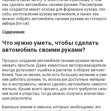
как сде­лать авто­мо­биль сво­и­ми рука­ми. Рас­смот­рим
как созда­ёт­ся макет-осно­ва для фор­мов­ки кузо­ва, спо­
со­бы изго­тов­ле­ния кузо­ва авто­мо­би­ля, а так­же как
мож­но собрать авто­мо­биль сво­и­ми рука­ми из гото­во­го
набо­ра (kit-car).
Содер­жа­ние:
Что нужно уметь, чтобы сделать
автомобиль своими руками?
Про­цесс созда­ния авто­мо­би­ля сво­и­ми рука­ми нель­зя
назвать про­стым. Даже извест­ные авто­про­из­во­ди­те­ли
ино­гда допус­ка­ют ошиб­ки в рас­чё­тах и сбор­ке авто­мо­
би­лей. Тем не менее, если есть боль­шое жела­ние и уме­
ние рабо­тать рука­ми, то, исполь­зуя доступ­ные мате­ри­а­
лы и инстру­мен­ты, мож­но сде­лать авто­мо­биль само­сто­
я­тель­но. Кро­ме все­го про­че­го, для это­го тре­бу­ет­ся силь­
ная воля и упор­ство, тогда мож­но полу­чить впе­чат­ля­ю­
щие результаты.
Базо­вые зна­ния и навы­ки, кото­рые необ­хо­ди­мы это: