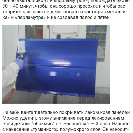
бен­но «метал­ли­ков» и «пер­ла­мут­ров») подо­ждать око­ло
30 – 40 минут, что­бы она хоро­шо про­сох­ла и что­бы рас­
тво­ри­тель из лака не дей­ство­вал на части­цы «метал­ли­
ка» и «пер­ла­мут­ра» и не созда­вал полос и пятен.
Не забы­вай­те тща­тель­но покры­вать лаком края пане­лей.
Мож­но уде­лить это­му вни­ма­ние перед лаки­ро­ва­ни­ем
всей дета­ли, “обра­мив” её. Нано­сит­ся 2 — 3 слоя. Нач­ни­те
с нане­се­ние «туман­но­го» полу­мо­кро­го слоя. Он нано­сит­