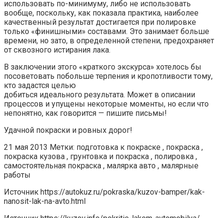
использовать по-минимуму, либо не использовать
вообще, поскольку, как показала практика, наиболее
качественный результат достигается при полировке
только «финишными» составами. Это занимает больше
времени, но зато, в определенной степени, предохраняет
от сквозного истирания лака.
В заключении этого «краткого экскурса» хотелось бы
посоветовать побольше терпения и кропотливости тому,
кто задастся целью
добиться идеального результата. Может в описании
процессов и упущены некоторые моменты, но если что
непонятно, как говорится — пишите письмы!
Удачной покраски и ровных дорог!
21 мая 2013 Метки: подготовка к покраске , покраска ,
покраска кузова , грунтовка и покраска , полировка ,
самостоятельная покраска , малярка авто , малярные
работы
Источник
https://autokuz.ru/pokraska/kuzov-bamper/kak-
nanosit-lak-na-avto.html