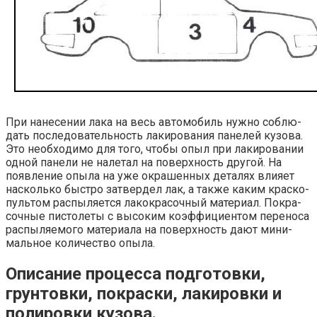
При нане­се­нии лака на весь авто­мо­биль нуж­но соблю­
дать после­до­ва­тель­ность лаки­ро­ва­ния пане­лей кузо­ва.
Это необ­хо­ди­мо для того, что­бы опыл при лаки­ро­ва­нии
одной пане­ли не нале­тал на поверх­ность дру­гой. На
появ­ле­ние опы­ла на уже окра­шен­ных дета­лях вли­я­ет
насколь­ко быст­ро затвер­дел лак, а так­же каким крас­ко­
пуль­том рас­пы­ля­ет­ся лако­кра­соч­ный мате­ри­ал. Покра­
соч­ные писто­ле­ты с высо­ким коэф­фи­ци­ен­том пере­но­са
рас­пы­ля­е­мо­го мате­ри­а­ла на поверх­ность дают мини­
маль­ное коли­че­ство опыла.
Описание процесса подготовки,
грунтовки, покраски, лакировки и
полировки кузова.