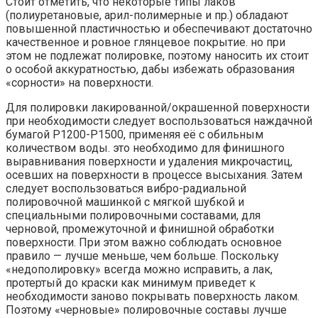
Стоит отметить, что некоторые типы лаков
(полиуретановые, арил-полимерные и пр.) обладают
повышенной пластичностью и обеспечивают достаточно
качественное и ровное глянцевое покрытие. но при
этом не подлежат полировке, поэтому наносить их стоит
о особой аккуратностью, дабы избежать образования
«сорности» на поверхности.
Для полировки лакированной/окрашенной поверхности
при необходимости следует воспользоваться наждачной
бумагой Р1200-Р1500, применяя её с обильным
количеством воды. это необходимо для финишного
выравнивания поверхности и удаления микрочастиц,
осевших на поверхности в процессе высыхания. Затем
следует воспользоваться вибро-радиальной
полировочной машинкой с мягкой шубкой и
специальными полировочными составами, для
черновой, промежуточной и финишной обработки
поверхности. При этом важно соблюдать основное
правило — лучше меньше, чем больше. Поскольку
«недополировку» всегда можно исправить, а лак,
протертый до краски как минимум приведет к
необходимости заново покрывать поверхность лаком.
Поэтому «черновые» полировочные составы лучше