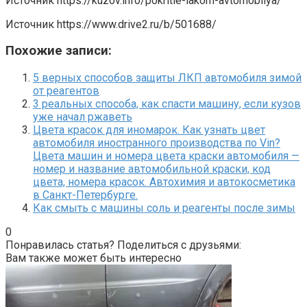
Источник
https://kuzov.info/pokritie-lakom-avtomobilya/
Источник
https://www.drive2.ru/b/501688/
Похожие записи:
5 верных способов защиты ЛКП автомобиля зимой
от реагентов
3 реальных способа, как спасти машину, если кузов
уже начал ржаветь
Цвета красок для иномарок. Как узнать цвет
автомобиля иностранного производства по Vin?
Цвета машин и номера цвета краски автомобиля —
номер и название автомобильной краски, код
цвета, номера красок. Автохимия и автокосметика
в Санкт-Петербурге.
Как смыть с машины соль и реагенты после зимы
0
Понравилась статья? Поделиться с друзьями:
Вам также может быть интересно