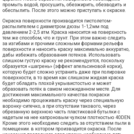
промыть водой, просушить, обезжирить, обезводить и
обеспылить. После этого можно приступать к окраске.
Окраска поверхности производится пистолетом-
распылителем с диаметром дюзы 1-1,2мм под
давлением 2-2,5 атм. Краска наносится на поверхность
тем же способом, что и грунт. При этом важно следить
за изгибами и прочими сложными формами рельефа
поверхности и наносить краску максимально аккуратно,
дабы избежать образования потеков. Использовать
слишком густую краску не рекомендуется, поскольку
образуется «шагрень» (эффект апельсиновой корки),
которую будет сложно устранить даже при полировке
поверхности, в то время как слишком жидкая краска
будет обладать плохой укрывистостью и может
образовать потёк в самом неожиданном месте. Для
достижения максимального качества покраски
необходимо процеживать краску через специальную
воронку-ситечко, а при отсутствии такового, через
обрезанную верхнюю часть пластиковой бутылки с
надетым на нее капроновым чулком плотностью 40DEN.
Кроме этого необходимо следить за отсутствием пыли в
помещении. в котором производится окраска. После