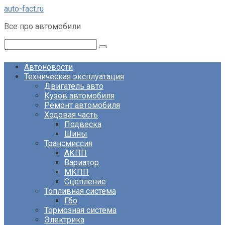
Перейти
auto-fact.ru
к
Все про автомобили
контенту
Поиск:
Автоновости
Техническая эксплуатация
Двигатель авто
Кузов автомобиля
Ремонт автомобиля
Ходовая часть
Подвеска
Шины
Трансмиссия
АКПП
Вариатор
МКПП
Сцепление
Топливная система
Гбо
Тормозная система
Электрика