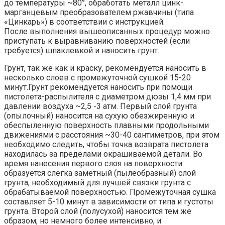
до температуры ~80°, обработать металл цинк-
марганцевым преобразователем ржавчины (типа
«Цинкарь») в соответствии с инструкцией.
После выполнения вышеописанных процедур можно
приступать к выравниванию поверхностей (если
требуется) шпаклевкой и наносить грунт.
Грунт, так же как и краску, рекомендуется наносить в
несколько слоев с промежуточной сушкой 15-20
минут.Грунт рекомендуется наносить при помощи
пистолета-распылителя с диаметром дюзы 1,4 мм при
давлении воздуха ~2,5 -3 атм. Первый слой грунта
(опылочный) наносится на сухую обезжиренную и
обеспыленную поверхность плавными продольными
движениями с расстояния ~30-40 сантиметров, при этом
необходимо следить, чтобы точка возврата пистолета
находилась за пределами окрашиваемой детали. Во
время нанесения первого слоя на поверхности
образуется слегка заметный (пылеобразный) слой
грунта, необходимый для лучшей связки грунта с
обрабатываемой поверхностью. Промежуточная сушка
составляет 5-10 минут в зависимости от типа и густоты
грунта. Второй слой (полусухой) наносится тем же
образом, но немного более интенсивно, и