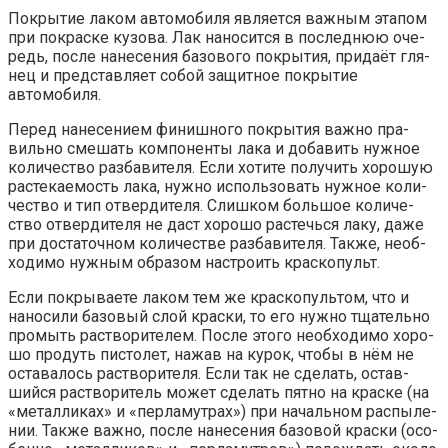
Покры­тие лаком авто­мо­би­ля явля­ет­ся важ­ным эта­пом
при покрас­ке кузо­ва. Лак нано­сит­ся в послед­нюю оче­
редь, после нане­се­ния базо­во­го покры­тия, при­да­ёт гля­
нец и пред­став­ля­ет собой защит­ное покры­тие
автомобиля.
Перед нане­се­ни­ем финиш­но­го покры­тия важ­но пра­
виль­но сме­шать ком­по­нен­ты лака и доба­вить нуж­ное
коли­че­ство раз­ба­ви­те­ля. Если хоти­те полу­чить хоро­шую
рас­те­ка­е­мость лака, нуж­но исполь­зо­вать нуж­ное коли­
че­ство и тип отвер­ди­те­ля. Слиш­ком боль­шое коли­че­
ство отвер­ди­те­ля не даст хоро­шо рас­течь­ся лаку, даже
при доста­точ­ном коли­че­стве раз­ба­ви­те­ля. Так­же, необ­
хо­ди­мо нуж­ным обра­зом настро­ить крас­ко­пульт.
Если покры­ва­е­те лаком тем же крас­ко­пуль­том, что и
нано­си­ли базо­вый слой крас­ки, то его нуж­но тща­тель­но
про­мыть рас­тво­ри­те­лем. После это­го необ­хо­ди­мо хоро­
шо про­дуть писто­лет, нажав на курок, что­бы в нём не
оста­ва­лось рас­тво­ри­те­ля. Если так не сде­лать, остав­
ший­ся рас­тво­ри­тель может сде­лать пят­но на крас­ке (на
«метал­ли­ках» и «пер­ла­мут­рах») при началь­ном рас­пы­ле­
нии. Так­же важ­но, после нане­се­ния базо­вой крас­ки (осо­