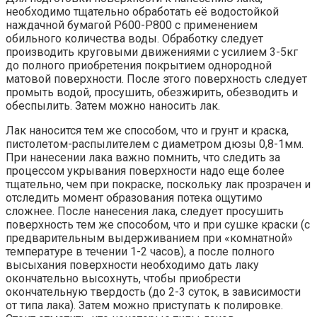
необходимо тщательно обработать её водостойкой
наждачной бумагой Р600-Р800 с применением
обильного количества воды. Обработку следует
производить круговыми движениями с усилием 3-5кг
до полного приобретения покрытием однородной
матовой поверхности. После этого поверхность следует
промыть водой, просушить, обезжирить, обезводить и
обеспылить. Затем можно наносить лак.
Лак наносится тем же способом, что и грунт и краска,
пистолетом-распылителем с диаметром дюзы 0,8-1мм.
При нанесении лака важно помнить, что следить за
процессом укрывания поверхности надо еще более
тщательно, чем при покраске, поскольку лак прозрачен и
отследить момент образования потека ощутимо
сложнее. После нанесения лака, следует просушить
поверхность тем же способом, что и при сушке краски (с
предварительным выдерживанием при «комнатной»
температуре в течении 1-2 часов), а после полного
высыхания поверхности необходимо дать лаку
окончательно высохнуть, чтобы приобрести
окончательную твердость (до 2-3 суток, в зависимости
от типа лака). Затем можно приступать к полировке.