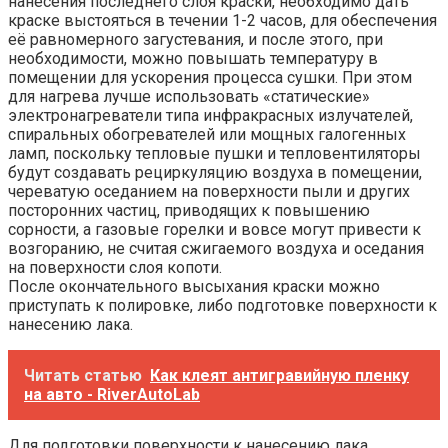
нанесения последнего слоя краски, необходимо дать
краске выстояться в течении 1-2 часов, для обеспечения
её равномерного загустевания, и после этого, при
необходимости, можно повышать температуру в
помещении для ускорения процесса сушки. При этом
для нагрева лучше использовать «статические»
электронагреватели типа инфракрасных излучателей,
спиральных обогревателей или мощных галогенных
ламп, поскольку тепловые пушки и тепловентиляторы
будут создавать рециркуляцию воздуха в помещении,
череватую оседанием на поверхности пыли и других
посторонних частиц, приводящих к повышению
сорности, а газовые горелки и вовсе могут привести к
возгоранию, не считая сжигаемого воздуха и оседания
на поверхности слоя копоти.
После окончательного высыхания краски можно
приступать к полировке, либо подготовке поверхности к
нанесению лака.
Читать статью
Как клеят антигравийную пленку
на авто - RiverAutoLab
Для подготовки поверхности к нанесению лака,