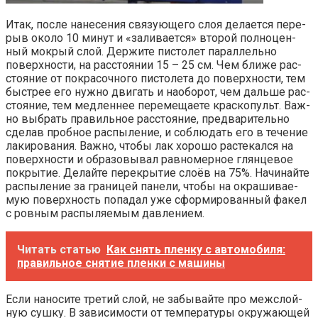
Итак, после нане­се­ния свя­зу­ю­ще­го слоя дела­ет­ся пере­
рыв око­ло 10 минут и «зали­ва­ет­ся» вто­рой пол­но­цен­
ный мок­рый слой. Дер­жи­те писто­лет парал­лель­но
поверх­но­сти, на рас­сто­я­нии 15 – 25 см. Чем бли­же рас­
сто­я­ние от покра­соч­но­го писто­ле­та до поверх­но­сти, тем
быст­рее его нуж­но дви­гать и наобо­рот, чем даль­ше рас­
сто­я­ние, тем мед­лен­нее пере­ме­ща­е­те крас­ко­пульт. Важ­
но выбрать пра­виль­ное рас­сто­я­ние, пред­ва­ри­тель­но
сде­лав проб­ное рас­пы­ле­ние, и соблю­дать его в тече­ние
лаки­ро­ва­ния. Важ­но, что­бы лак хоро­шо рас­те­кал­ся на
поверх­но­сти и обра­зо­вы­вал рав­но­мер­ное глян­це­вое
покры­тие. Делай­те пере­кры­тие сло­ёв на 75%. Начи­най­те
рас­пы­ле­ние за гра­ни­цей пане­ли, что­бы на окра­ши­ва­е­
мую поверх­ность попа­дал уже сфор­ми­ро­ван­ный факел
с ров­ным рас­пы­ля­е­мым давлением.
Читать статью
Как снять пленку с автомобиля:
правильное снятие пленки с машины
Если нано­си­те тре­тий слой, не забы­вай­те про меж­с­лой­
ную суш­ку. В зави­си­мо­сти от тем­пе­ра­ту­ры окру­жа­ю­щей