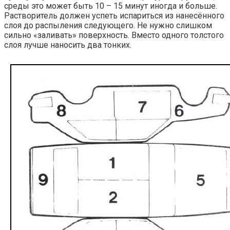
сре­ды это может быть 10 – 15 минут ино­гда и боль­ше.
Рас­тво­ри­тель дол­жен успеть испа­рить­ся из нане­сён­но­го
слоя до рас­пы­ле­ния сле­ду­ю­ще­го. Не нуж­но слиш­ком
силь­но «зали­вать» поверх­ность. Вме­сто одно­го тол­сто­го
слоя луч­ше нано­сить два тонких.