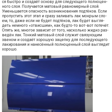
ся быст­ро и созда­ёт осно­ву для сле­ду­ю­ще­го пол­но­цен­
но­го слоя. Полу­ча­ет­ся мато­вый рав­но­мер­ный слой.
Умень­ша­ет­ся опас­ность воз­ник­но­ве­ния под­тё­ков. Если
про­пу­стить этот этап и сра­зу зали­вать лак мок­рым сло­
ем, то, даже если не будет под­тё­ков, лак будет выгля­
деть немно­го «отвис­шим», как буд­то-то вот-вот поте­чёт.
Опять же, мно­гое зави­сит от того, насколь­ко жид­ко раз­
ве­дён лак. Тон­кий мато­вый слой слу­жит свя­зу­ю­щим
зве­ном и созда­ёт хоро­шую зацеп­ку для после­ду­ю­ще­го
лаки­ро­ва­ния и нане­сён­ный пол­но­цен­ный слой выгля­дит
хорошо.