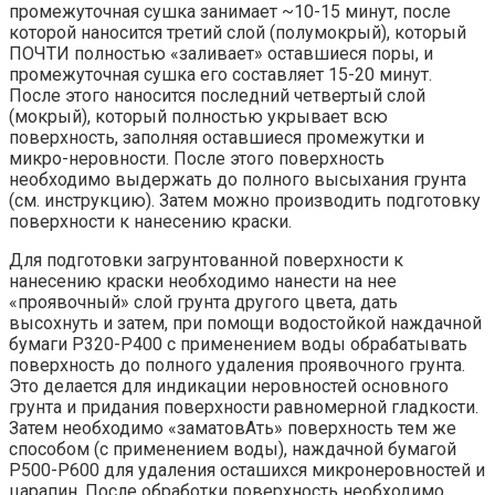
промежуточная сушка занимает ~10-15 минут, после
которой наносится третий слой (полумокрый), который
ПОЧТИ полностью «заливает» оставшиеся поры, и
промежуточная сушка его составляет 15-20 минут.
После этого наносится последний четвертый слой
(мокрый), который полностью укрывает всю
поверхность, заполняя оставшиеся промежутки и
микро-неровности. После этого поверхность
необходимо выдержать до полного высыхания грунта
(см. инструкцию). Затем можно производить подготовку
поверхности к нанесению краски.
Для подготовки загрунтованной поверхности к
нанесению краски необходимо нанести на нее
«проявочный» слой грунта другого цвета, дать
высохнуть и затем, при помощи водостойкой наждачной
бумаги Р320-Р400 с применением воды обрабатывать
поверхность до полного удаления проявочного грунта.
Это делается для индикации неровностей основного
грунта и придания поверхности равномерной гладкости.
Затем необходимо «заматовАть» поверхность тем же
способом (с применением воды), наждачной бумагой
Р500-Р600 для удаления осташихся микронеровностей и
царапин. После обработки поверхность необходимо