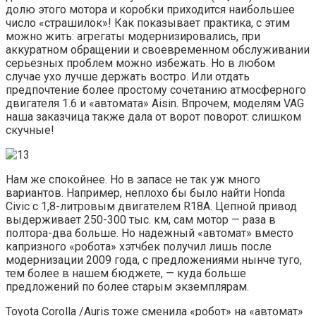
долю этого мотора и коробки приходится наибольшее
число «страшилок»! Как показывает практика, с этим
можно жить: агрегаты модернизировались, при
аккуратном обращении и своевременном обслуживании
серьезных проблем можно избежать. Но в любом
случае ухо лучше держать востро. Или отдать
предпочтение более простому сочетанию атмосферного
двигателя 1.6 и «автомата» Aisin. Впрочем, моделям VAG
наша заказчица также дала от ворот поворот: слишком
скучные!
Нам же спокойнее. Но в запасе не так уж много
вариантов. Например, неплохо бы было найти Honda
Civic с 1,8-литровым двигателем R18A. Цепной привод
выдерживает 250-300 тыс. км, сам мотор — раза в
полтора-два больше. Но надежный «автомат» вместо
капризного «робота» хэтчбек получил лишь после
модернизации 2009 года, с предложениями нынче туго,
тем более в нашем бюджете, — куда больше
предложений по более старым экземплярам.
Toyota Corolla /Auris тоже сменила «робот» на «автомат»