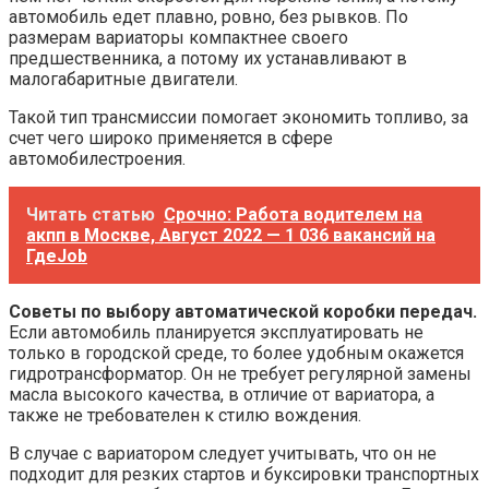
автомобиль едет плавно, ровно, без рывков. По
размерам вариаторы компактнее своего
предшественника, а потому их устанавливают в
малогабаритные двигатели.
Такой тип трансмиссии помогает экономить топливо, за
счет чего широко применяется в сфере
автомобилестроения.
Читать статью
Срочно: Работа водителем на
акпп в Москве, Август 2022 — 1 036 вакансий на
ГдеJob
Советы по выбору
автоматической
коробки
передач
.
Если автомобиль планируется эксплуатировать не
только в городской среде, то более удобным окажется
гидротрансформатор. Он не требует регулярной замены
масла высокого качества, в отличие от вариатора, а
также не требователен к стилю вождения.
В случае с вариатором следует учитывать, что он не
подходит для резких стартов и буксировки транспортных