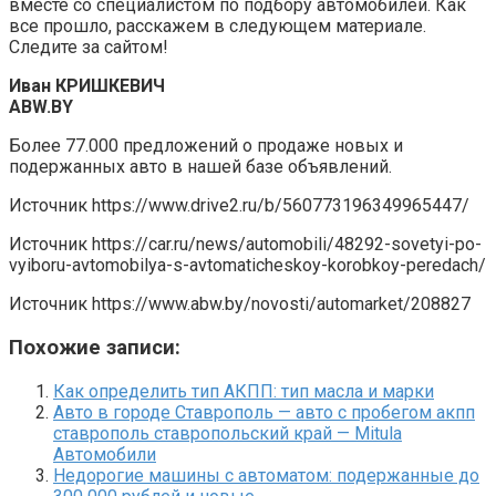
вместе со специалистом по подбору автомобилей. Как
все прошло, расскажем в следующем материале.
Следите за сайтом!
Иван КРИШКЕВИЧ
ABW.BY
Более 77.000 предложений о продаже новых и
подержанных авто в нашей базе объявлений.
Источник
https://www.drive2.ru/b/560773196349965447/
Источник
https://car.ru/news/automobili/48292-sovetyi-po-
vyiboru-avtomobilya-s-avtomaticheskoy-korobkoy-peredach/
Источник
https://www.abw.by/novosti/automarket/208827
Похожие записи:
Как определить тип АКПП: тип масла и марки
Авто в городе Ставрополь — авто с пробегом акпп
ставрополь ставропольский край — Mitula
Автомобили
Недорогие машины с автоматом: подержанные до