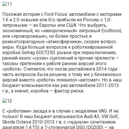
Похожая история с Ford Focus: автомобили с моторами
1.6 и 2.0 новыми или б/у прибыли из России, с 1,0-
литровыми — из Европы или США. Что выбрать,
экономичный, но «навороченный» литровый EcoBoost,
или «прожорливые», но более простые и
ремонтопригодные «атмосферники», скорее вопрос
веры. Куда больше вопросов к роботизированной
коробке Getrag 6DCT250: рывки при переключениях,
ранний износ «сухих» сцеплений и прочие прелести —
таковы претензии к работе ранних версий этого
«робота». Считается, что после рестайлинга 2014 года
часть вопросов была решена, к тому же у бензиновых
версий вместо «робота» появился «автомат». Но в наш
бюджет вписываются как раз автомобили 2011-2013
г.в., а значит, коробка — фактор риска.
С «роботами» засада и в случае с моделями VAG. И не
только! В наш бюджет вписываются Audi A3, VW Golf,
Skoda Octaiva 2010-2013 г.в. с «чудным» сочетанием
двигателя 1.4 TSI и 7-ступенчатой DSG (DQ200) — на