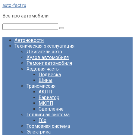
Перейти
auto-fact.ru
к
Все про автомобили
контенту
Поиск:
Автоновости
Техническая эксплуатация
Двигатель авто
Кузов автомобиля
Ремонт автомобиля
Ходовая часть
Подвеска
Шины
Трансмиссия
АКПП
Вариатор
МКПП
Сцепление
Топливная система
Гбо
Тормозная система
Электрика