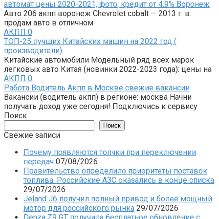
автомат цены 2020-2021, фото, кредит от 4.9% Воронеж
Авто 206 акпп воронеж Chevrolet cobalt — 2013 г. в.
продам авто в отличном
АКПП
0
ТОП-25 лучших Китайских машин на 2022 год (
производители)
Китайские автомобили Модельный ряд всех марок
легковых авто Китая (новинки 2022-2023 года): цены на
АКПП
0
Работа Водитель Акпп в Москве свежие вакансии
Вакансии (водитель акпп) в регионе: москва Начни
получать доход уже сегодня! Подключись к сервису
Поиск
Поиск
Свежие записи
Почему появляются толчки при переключении
передач
07/08/2026
Правительство определило приоритеты поставок
топлива. Российские АЗС оказались в конце списка
29/07/2026
Jeland J6 получил полный привод и более мощный
мотор для российского рынка
29/07/2026
Denza Z9 GT получила бесплатное обновление с