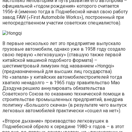
настолько неповторим и путь развития его автопрома –
официальной «годом рождения» которого считается
1956-й (именно тогда в Поднебесной начал свою работу
завод FAW («First Automobile Works»), построенный при
непосредственном участии советских специалистов).
В первые несколько лет это предприятие выпускало
грузовые автомобили, однако уже в 1958 году создало
свою первую «легковушку» (ставшую также первой
китайской машиной подобного формата) –
шестиметровый лимузин под названием «Hongqi»
(предназначенный для высших лиц государства).
Но «запала» у китайских автомобилестроителей тогда
хватило ненадолго – в 1965 году правительство Мао
Дзэдуна решило аннулировать обязательства
Советского Союза по оказанию технической помощи в
строительстве промышленных предприятий, внедрив
политику «Большого скачка» (в результате чего выпуск
легковых автомобилей практически «сошел на нет»).
«Второе дыхание» производство легковушек в
Поднебесной обрело к середине 1980-х годов – в этот