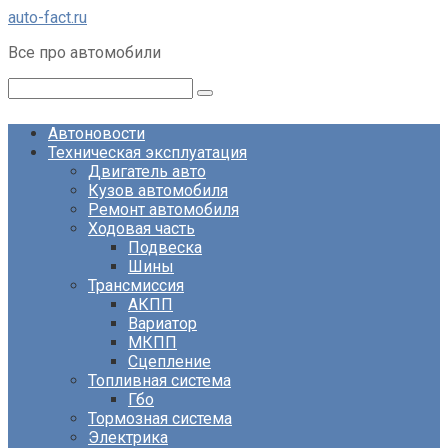
Перейти
auto-fact.ru
к
Все про автомобили
контенту
Поиск:
Автоновости
Техническая эксплуатация
Двигатель авто
Кузов автомобиля
Ремонт автомобиля
Ходовая часть
Подвеска
Шины
Трансмиссия
АКПП
Вариатор
МКПП
Сцепление
Топливная система
Гбо
Тормозная система
Электрика