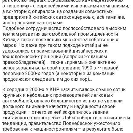
раз оно, во-первых, основывалось на «лицензионных
отношениях» с европейскими и японскими компаниями,
а во-вторых, опиралось на создании совместных
предприятий китайских автоконцернов с, всё теми же,
иностранными партнерами.
Подобное сотрудничество поспособствовало высоким
темпам развития автомобильной промышленности
Китая, а также появлению множества собственных
марок. Но даже при таком подходе китайцы не
удержались от заимствований дизайнерских и
технологических решений (вопреки желаниям
правообладателей) – такие «приемы» они активно
использовали во второй половине 1990-х ~ первой
половине 2000-х годов (а некоторые из компаний
продолжают следовать им до сих пор)…
К середине 2000-х в КНР насчитывалось свыше сотни
крупных и небольших производителей легковых
автомобилей, однако большинство из них не уделяли
должного внимания качеству и надёжности своей
продукции – отчего за ней закрепилось звание
«китайского ширпотреба». Дабы побороть сложившиеся
тенденции, правительство Поднебесной ужесточило
требования к машиностроителям – в результате было