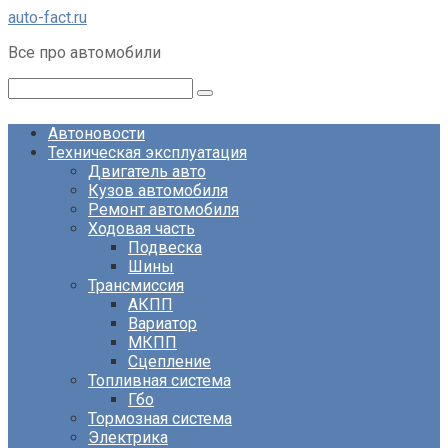
Перейти
auto-fact.ru
к
Все про автомобили
контенту
Поиск:
Автоновости
Техническая эксплуатация
Двигатель авто
Кузов автомобиля
Ремонт автомобиля
Ходовая часть
Подвеска
Шины
Трансмиссия
АКПП
Вариатор
МКПП
Сцепление
Топливная система
Гбо
Тормозная система
Электрика