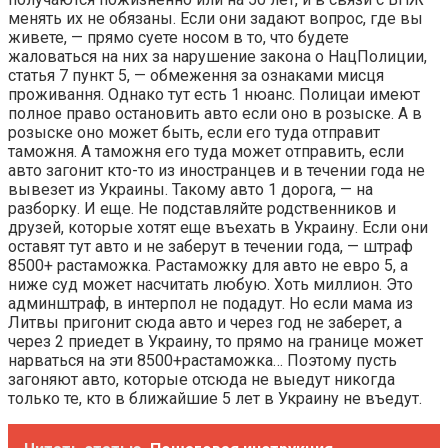
менять их не обязаны. Если они задают вопрос, где вы
живете, — прямо суете носом в то, что будете
жаловаться на них за нарушение закона о НацПолиции,
статья 7 пункт 5, — обмеження за ознаками мисця
проживання. Однако тут есть 1 нюанс. Полицаи имеют
полное право остановить авто если оно в розыске. А в
розыске оно может быть, если его туда отправит
таможня. А таможня его туда может отправить, если
авто загонит кто-то из иностранцев и в течении года не
вывезет из Украины. Такому авто 1 дорога, — на
разборку. И еще. Не подставляйте родственников и
друзей, которые хотят еще въехать в Украину. Если они
оставят тут авто и не заберут в течении года, — штраф
8500+ растаможка. Растаможку для авто не евро 5, а
ниже суд может насчитать любую. Хоть миллион. Это
админштраф, в интерпол не подадут. Но если мама из
Литвы пригонит сюда авто и через год не заберет, а
через 2 приедет в Украину, то прямо на границе может
нарваться на эти 8500+растаможка… Поэтому пусть
загоняют авто, которые отсюда не выедут никогда
только те, кто в ближайшие 5 лет в Украину не въедут.