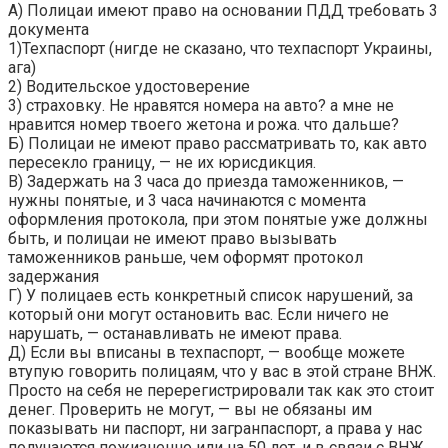
А) Полицаи имеют право на основании ПДД требовать 3
документа
1)Техпаспорт (нигде не сказано, что техпаспорт Украины,
ага)
2) Водительское удостоверение
3) страховку. Не нравятся номера на авто? а мне не
нравится номер твоего жетона и рожа. что дальше?
Б) Полицаи не имеют право рассматривать то, как авто
пересекло границу, — не их юрисдикция.
В) Задержать на 3 часа до приезда таможенников, —
нужны понятые, и 3 часа начинаются с момента
оформления протокола, при этом понятые уже должны
быть, и полицаи не имеют право вызывать
таможенников раньше, чем оформят протокол
задержания
Г) У полицаев есть конкретный список нарушений, за
который они могут остановить вас. Если ничего не
нарушать, — останавливать не имеют права.
Д) Если вы вписаны в техпаспорт, — вообще можете
втупую говорить полицаям, что у вас в этой стране ВНЖ.
Просто на себя не перерегистрировали так как это стоит
денег. Проверить не могут, — вы не обязаны им
показывать ни паспорт, ни загранпаспорт, а права у нас
получаются пожизненно или на 50 лет, и в связи с ВНЖ