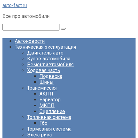
Перейти
auto-fact.ru
к
Все про автомобили
контенту
Поиск:
Автоновости
Техническая эксплуатация
Двигатель авто
Кузов автомобиля
Ремонт автомобиля
Ходовая часть
Подвеска
Шины
Трансмиссия
АКПП
Вариатор
МКПП
Сцепление
Топливная система
Гбо
Тормозная система
Электрика