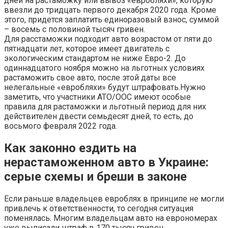
дней на растаможку или вывоз «евробляхи», которую
ввезли до тридцать первого декабря 2020 года. Кроме
этого, придется заплатить единоразовый взнос, суммой
– восемь с половиной тысяч гривен.
Для расстаможки подходит авто возрастом от пяти до
пятнадцати лет, которое имеет двигатель с
экологическим стандартом не ниже Евро-2. До
одиннадцатого ноября можно на льготных условиях
растаможить свое авто, после этой даты все
нелегальные «евробляхи» будут штрафовать.Нужно
заметить, что участники АТО/ООС имеют особые
правила для растаможки и льготный период для них
действителен двести семьдесят дней, то есть, до
восьмого февраля 2022 года.
Как законно ездить на
нерастаможенном авто в Украине:
серые схемы и бреши в законе
Если раньше владельцев евроблях в принципе не могли
привлечь к ответственности, то сегодня ситуация
поменялась. Многим владельцам авто на еврономерах
уже выписали штраф в 170 тысяч гривен.