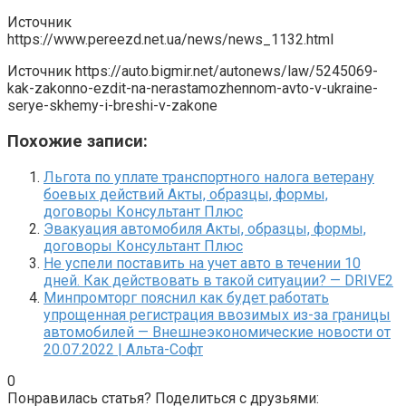
Источник
https://www.pereezd.net.ua/news/news_1132.html
Источник
https://auto.bigmir.net/autonews/law/5245069-
kak-zakonno-ezdit-na-nerastamozhennom-avto-v-ukraine-
serye-skhemy-i-breshi-v-zakone
Похожие записи:
Льгота по уплате транспортного налога ветерану
боевых действий Акты, образцы, формы,
договоры Консультант Плюс
Эвакуация автомобиля Акты, образцы, формы,
договоры Консультант Плюс
Не успели поставить на учет авто в течении 10
дней. Как действовать в такой ситуации? — DRIVE2
Минпромторг пояснил как будет работать
упрощенная регистрация ввозимых из-за границы
автомобилей — Внешнеэкономические новости от
20.07.2022 | Альта-Софт
0
Понравилась статья? Поделиться с друзьями: