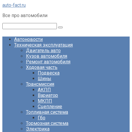
Перейти
auto-fact.ru
к
Все про автомобили
контенту
Поиск:
Автоновости
Техническая эксплуатация
Двигатель авто
Кузов автомобиля
Ремонт автомобиля
Ходовая часть
Подвеска
Шины
Трансмиссия
АКПП
Вариатор
МКПП
Сцепление
Топливная система
Гбо
Тормозная система
Электрика