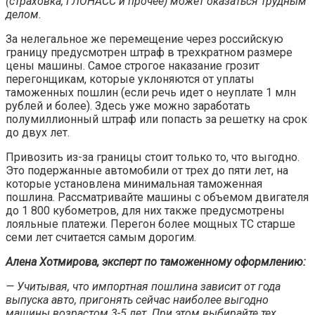
(страховка, ГЛОНАСС и прочее) может оказаться трудным
делом.
За нелегальное же перемещение через российскую
границу предусмотрен штраф в трехкратном размере
цены машины. Самое строгое наказание грозит
перегонщикам, которые уклоняются от уплаты
таможенных пошлин (если речь идет о неуплате 1 млн
рублей и более). Здесь уже можно заработать
полумиллионный штраф или попасть за решетку на срок
до двух лет.
Привозить из-за границы стоит только то, что выгодно.
Это подержанные автомобили от трех до пяти лет, на
которые установлена минимальная таможенная
пошлина. Рассматривайте машины с объемом двигателя
до 1 800 кубометров, для них также предусмотрены
лояльные платежи. Перегон более мощных ТС старше
семи лет считается самым дорогим.
Алена Хотмирова, эксперт по таможенному оформлению:
— Учитывая, что импортная пошлина зависит от года
выпуска авто, пригонять сейчас наиболее выгодно
машины возрастом 3-5 лет. При этом выбирайте тех