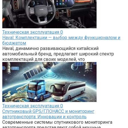
Техническая эксплуатация
0
Haval: Комплектации — выбор между функционалом и
бюджетом
Haval, динамично развивающийся китайский
автомобильный бренд, предлагает широкий спектр
комплектаций для своих моделей, что
Техническая эксплуатация
0
Спутниковый GPS/ГЛОНАСС и мониторинг
автотранспорта: Инновации и контроль
Современные системы спутникового мониторинга
автотранспорта представляют собой мощные