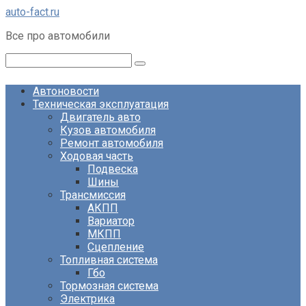
Перейти
auto-fact.ru
к
Все про автомобили
контенту
Поиск:
Автоновости
Техническая эксплуатация
Двигатель авто
Кузов автомобиля
Ремонт автомобиля
Ходовая часть
Подвеска
Шины
Трансмиссия
АКПП
Вариатор
МКПП
Сцепление
Топливная система
Гбо
Тормозная система
Электрика