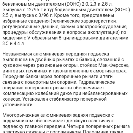
бензиновыми двигателями (DOHC) 2.0, 2.3 и 2.8 л,
выпуска с 12/95 г и турбодизельным двигателем (SOHC)
2.5 л, выпуска с 3/96 г. Кроме того, представлены
избранные сведения (технические характеристики,
регулировочные данные, схемы электрооборудования,
процедуры обслуживания и вопросы эксплуатации) по
моделям с V-образными 8-цилиндровыми двигателями
3.5 и 4.4 л.
Независимая алюминиевая передняя подвеска
выполнена на двойных рычагах с балкой, связанной с
кузовом через резиновые опоры, стойках Мак-Ферсона,
винтовых пружинах и газонаполненных амортизаторах.
Передняя балка через поперечные рычаги и тяги
связана с поворотными опорами. Гидравлическое
опирание поперечных рычагов обеспечивает
компенсацию колебаний даже при небалансированных
колесах. Установлен стабилизатор поперечной
устойчивости.
Многорычажная алюминиевая задняя подвеска с
подрамником обеспечивает двойную эластичную
подвеску главной передачи. Четыре поперечных рычага
эластично связаны с подрамником. Подрамник также