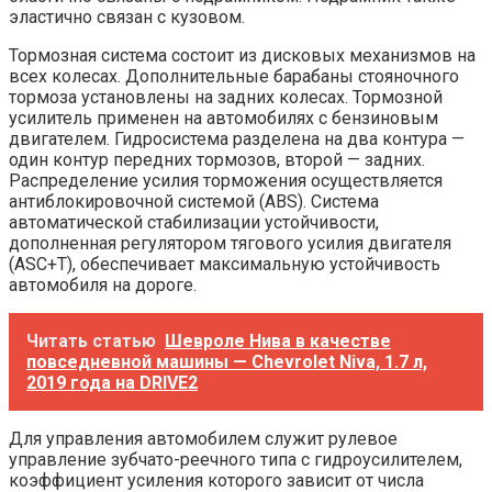
эластично связан с кузовом.
Тормозная система состоит из дисковых механизмов на
всех колесах. Дополнительные барабаны стояночного
тормоза установлены на задних колесах. Тормозной
усилитель применен на автомобилях с бензиновым
двигателем. Гидросистема разделена на два контура —
один контур передних тормозов, второй — задних.
Распределение усилия торможения осуществляется
антиблокировочной системой (ABS). Система
автоматической стабилизации устойчивости,
дополненная регулятором тягового усилия двигателя
(ASC+T), обеспечивает максимальную устойчивость
автомобиля на дороге.
Читать статью
Шевроле Нива в качестве
повседневной машины — Chevrolet Niva, 1.7 л,
2019 года на DRIVE2
Для управления автомобилем служит рулевое
управление зубчато-реечного типа с гидроусилителем,
коэффициент усиления которого зависит от числа