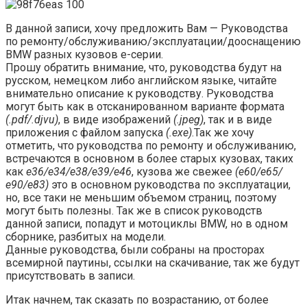
В данной записи, хочу предложить Вам — Руководства
по ремонту/обслуживанию/эксплуатации/дооснащению
BMW разных кузовов е-серии.
Прошу обратить внимание, что, руководства будут на
русском, немецком либо английском языке, читайте
внимательно описание к руководству. Руководства
могут быть как в отсканированном варианте формата
(.pdf/.djvu)
, в виде изображений
(.jpeg)
, так и в виде
приложения с файлом запуска
(.exe)
.Так же хочу
отметить, что руководства по ремонту и обслуживанию,
встречаются в основном в более старых кузовах, таких
как
е36/е34/е38/е39/е46
, кузова же свежее
(е60/е65/
е90/е83)
это в основном руководства по эксплуатации,
но, все таки не меньшим объемом страниц, поэтому
могут быть полезны. Так же в список руководств
данной записи, попадут и мотоциклы BMW, но в одном
сборнике, разбитых на модели.
Данные руководства, были собраны на просторах
всемирной паутины, ссылки на скачивание, так же будут
присутствовать в записи.
Итак начнем, так сказать по возрастанию, от более