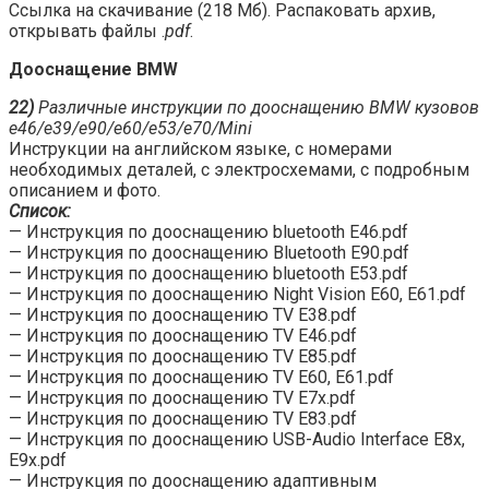
Ссылка на скачивание (218 Мб). Распаковать архив,
открывать файлы .
pdf
.
Дооснащение BMW
22)
Различные инструкции по дооснащению BMW кузовов
е46/е39/е90/е60/е53/е70/Mini
Инструкции на английском языке, с номерами
необходимых деталей, с электросхемами, с подробным
описанием и фото.
Список:
— Инструкция по дооснащению bluetooth E46.pdf
— Инструкция по дооснащению Bluetooth E90.pdf
— Инструкция по дооснащению bluetooth E53.pdf
— Инструкция по дооснащению Night Vision Е60, Е61.pdf
— Инструкция по дооснащению TV E38.pdf
— Инструкция по дооснащению TV E46.pdf
— Инструкция по дооснащению TV E85.pdf
— Инструкция по дооснащению TV Е60, Е61.pdf
— Инструкция по дооснащению TV Е7x.pdf
— Инструкция по дооснащению TV Е83.pdf
— Инструкция по дооснащению USB-Audio Interface Е8х,
Е9х.pdf
— Инструкция по дооснащению адаптивным