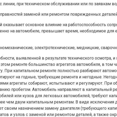
 линии, при техническом обслуживании или по заявкам во
исправностей заменой или ремонтом поврежденных деталей
й оказывает основное влияние на работоспособность сопря
венно на автомобиле, превышает время, необходимое для 
омеханические, электротехнические, медницкие, сварочн
бности, выявленной в результате технического осмотра, и
 этом ремонте большинство агрегатов автомобиля, в том ч
. При капитальном ремонте полностью разбирают автомоби
ортируют на годные, требующие ремонта и негодные. Него
лями агрегаты собирают, испытывают и регулируют. При 
анию пробегом. Автомобиль направляют в капитальный ре
мобилей или кузов для легковых автомобилей, требуют кап
олее чем двум капитальным ремонтам. В виде исключения 
ет своим назначением замену двигателя (требующего капи
атов и узлов с заменой или ремонтом деталей, а также ок