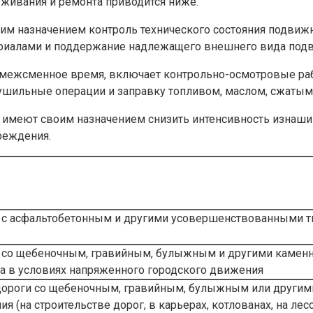
уживания и ремонта приводится ниже.
оим назначением контроль технического состояния подвижн
ериалами и поддержание надлежащего внешнего вида подв
межсменное время, включает контрольно-осмотровые раб
-сушильные операции и заправку топливом, маслом, сжат
2) имеют своим назначением снизить интенсивность изнаш
реждения.
 с асфальтобетонным и другими усовершенствованными 
 со щебеночным, гравийным, булыжным и другими камен
та в условиях напряженного городского движения
дороги со щебеночным, гравийным, булыжным или другим
(на строительстве дорог, в карьерах, котлованах, на лес