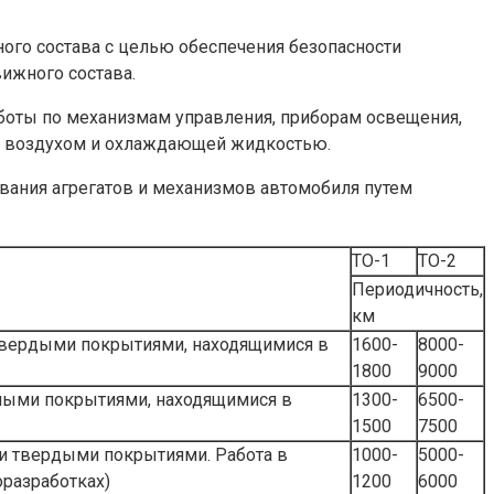
ого состава с целью обеспечения безопасности
ижного состава.
оты по механизмам управления, приборам освещения,
ым воздухом и охлаждающей жидкостью.
ивания агрегатов и механизмов автомобиля путем
ТО-1
ТО-2
Периодичность,
км
твердыми покрытиями, находящимися в
1600-
8000-
1800
9000
ными покрытиями, находящимися в
1300-
6500-
1500
7500
и твердыми покрытиями. Работа в
1000-
5000-
оразработках)
1200
6000