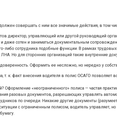
должен совершать с ним все значимые действия, в том чи
ов директор, управляющий или другой руководящий орган
в и даже сотен и заниматься документальным сопровожде
ого-либо сотрудника подобные функции. В рамках трудовы
ЛНА. Но для сторонних организаций такие внутренние док
 доверенность. Оформить ее несложно, но нередко у соб
, т. к. факт внесения водителя в полис ОСАГО позволяет 
й? Оформление «неограниченного» полиса — частая практик
ния разовых документов, разрешающих управлять автомоб
удников по очереди. Никакие другие документы (разумее
 ситуации с ограниченным полисом, водитель управляет, н
бумагу.