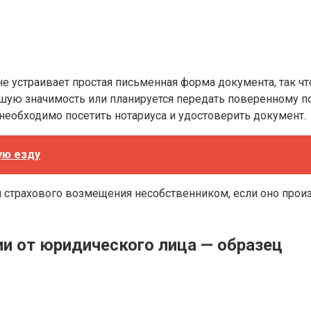
е устраивает простая письменная форма документа, так ч
ьшую значимость или планируется передать поверенному 
, необходимо посетить нотариуса и удостоверить документ.
ую езду
и страхового возмещения несобственником, если оно про
и от юридического лица — образец