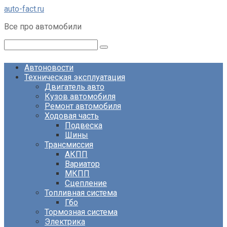
Перейти
auto-fact.ru
к
Все про автомобили
контенту
Поиск:
Автоновости
Техническая эксплуатация
Двигатель авто
Кузов автомобиля
Ремонт автомобиля
Ходовая часть
Подвеска
Шины
Трансмиссия
АКПП
Вариатор
МКПП
Сцепление
Топливная система
Гбо
Тормозная система
Электрика