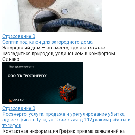
Страхование
0
Септик под ключ для загородного дома
Загородный дом — это место, где вы можете
насладиться природой, уединением и комфортом.
Однако
Страхование
0
Росэнерго, услуги: продажа и урегулирование убытка,
адрес офиса: г Тула, ул Советская, д 112,режим работы и
телефон
Контактная информация График приема заявлений на