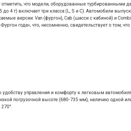
 отметить, что модели, оборудованные турбированными дви
 до 4 т) включает три класса (L, S и С). Автомобили выпу
емые версии: Van (фургон), Cab (шасси с кабиной) и Comb
«Фургон года», что, несомненно, свидетельствует о том, чт
по удобству управления и комфорту к легковым автомобил
изкой погрузочной высоте (680-735 мм), наличию одной и
270°.