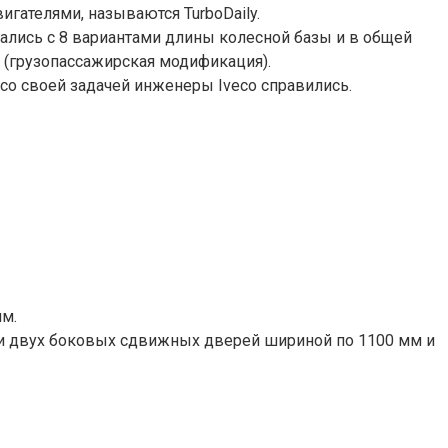
гателями, называются TurboDaily.
скались с 8 вариантами длины колесной базы и в общей
i (грузопассажирская модификация).
о со своей задачей инженеры Iveco справились.
ям.
ли двух боковых сдвижных дверей шириной по 1100 мм и