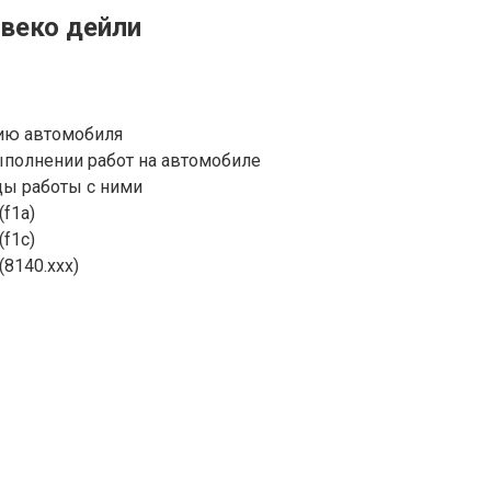
веко дейли
нию автомобиля
ыполнении работ на автомобиле
ды работы с ними
f1a)
f1с)
8140.ххх)