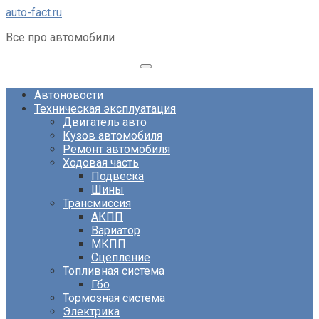
Перейти
auto-fact.ru
к
Все про автомобили
контенту
Поиск:
Автоновости
Техническая эксплуатация
Двигатель авто
Кузов автомобиля
Ремонт автомобиля
Ходовая часть
Подвеска
Шины
Трансмиссия
АКПП
Вариатор
МКПП
Сцепление
Топливная система
Гбо
Тормозная система
Электрика