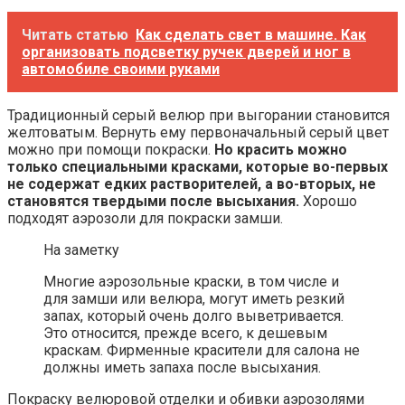
Читать статью
Как сделать свет в машине. Как
организовать подсветку ручек дверей и ног в
автомобиле своими руками
Традиционный серый велюр при выгорании становится
желтоватым. Вернуть ему первоначальный серый цвет
можно при помощи покраски.
Но красить можно
только специальными красками, которые во-первых
не содержат едких растворителей, а во-вторых, не
становятся твердыми после высыхания.
Хорошо
подходят аэрозоли для покраски замши.
На заметку
Многие аэрозольные краски, в том числе и
для замши или велюра, могут иметь резкий
запах, который очень долго выветривается.
Это относится, прежде всего, к дешевым
краскам. Фирменные красители для салона не
должны иметь запаха после высыхания.
Покраску велюровой отделки и обивки аэрозолями