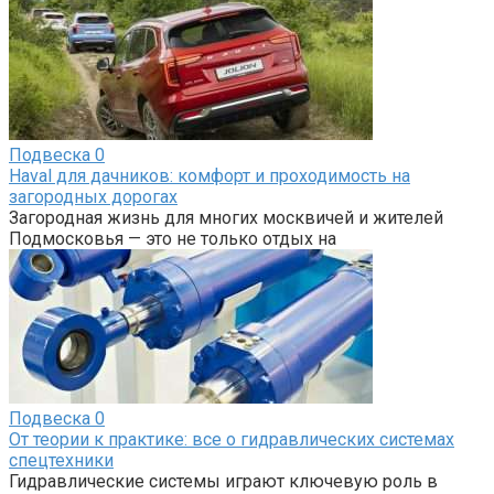
Подвеска
0
Haval для дачников: комфорт и проходимость на
загородных дорогах
Загородная жизнь для многих москвичей и жителей
Подмосковья — это не только отдых на
Подвеска
0
От теории к практике: все о гидравлических системах
спецтехники
Гидравлические системы играют ключевую роль в