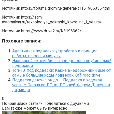
Источник
https://forums.drom.ru/general/t1151905355.html
Источник
https://sam-
avtomalyar.ru/texnologiya_pokraski_kovrolina_i_velura/
Источник
https://www.drive2.ru/l/3196362/
Похожие записи:
Адаптивная подвеска: устройство и принцип
работы, плюсы и минусы
Названы 4 автомобиля с совершенно неубиваемой
подвеской
Топ-10. Ход подвески: Какие внедорожники имеют
самые большие ходы подвесок: Off-road drive
Подвеска датсуна он до — Подвеска и ходовая
часть — Datsun on-DO, mi-DO клуб: Форум Датсун он
до, ми до
0
Понравилась статья? Поделиться с друзьями:
Вам также может быть интересно