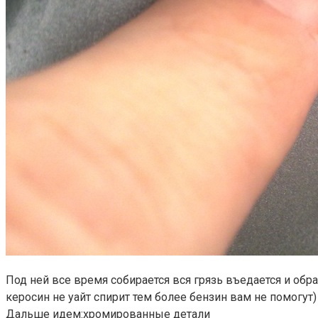
Под ней все время собирается вся грязь въедается и обра
керосин не уайт спирит тем более бензин вам не помогут)
Дальше идем:хромированные детали