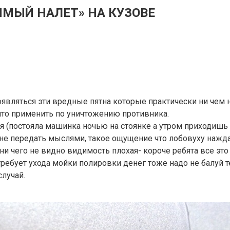
МЫЙ НАЛЕТ» НА КУЗОВЕ
 появляться эти вредные пятна которые практически ни че
 что применить по уничтожению противника.
я (постояла машинка ночью на стоянке а утром приходишь
ц не передать мыслями, такое ощущение что лобовуху нажд
 ни чего не видно видимость плохая- короче ребята все э
ребует ухода мойки полировки денег тоже надо не балуй те
случай.