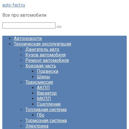
Перейти
auto-fact.ru
к
Все про автомобили
контенту
Поиск:
Автоновости
Техническая эксплуатация
Двигатель авто
Кузов автомобиля
Ремонт автомобиля
Ходовая часть
Подвеска
Шины
Трансмиссия
АКПП
Вариатор
МКПП
Сцепление
Топливная система
Гбо
Тормозная система
Электрика