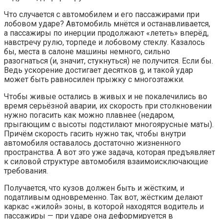
Что случается с автомобилем и его пассажирами при
лобовом ударе? Автомобиль мнётся и останавливается,
а пассажиры по инерции продолжают «лететь» вперёд,
навстречу рулю, торпеде и лобовому стеклу. Казалось
бы, места в салоне машины немного, сильно
разогнаться (и, значит, стукнуться) не получится. Если бы.
Ведь ускорение достигает десятков g, и такой удар
может быть равносилен прыжку с многоэтажки.
Чтобы живые остались в живых и не покалечились во
время серьёзной аварии, их скорость при столкновении
нужно погасить как можно плавнее (недаром,
прыгающим с высоты подстилают многоярусные маты).
Причём скорость гасить нужно так, чтобы внутри
автомобиля оставалось достаточно жизненного
пространства. А вот это уже задача, которая предъявляет
к силовой структуре автомобиля взаимоисключающие
требования.
Получается, что кузов должен быть и жёстким, и
податливым одновременно. Так вот, жёстким делают
каркас «жилой» зоны, в которой находятся водитель и
пассажиры — при ударе она деформируется в