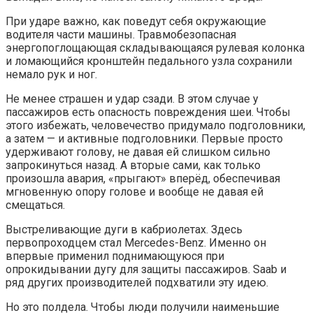
При ударе важно, как поведут себя окружающие
водителя части машины. Травмобезопасная
энергопоглощающая складывающаяся рулевая колонка
и ломающийся кронштейн педального узла сохранили
немало рук и ног.
Не менее страшен и удар сзади. В этом случае у
пассажиров есть опасность повреждения шеи. Чтобы
этого избежать, человечество придумало подголовники,
а затем — и активные подголовники. Первые просто
удерживают голову, не давая ей слишком сильно
запрокинуться назад. А вторые сами, как только
произошла авария, «прыгают» вперёд, обеспечивая
мгновенную опору голове и вообще не давая ей
смещаться.
Выстреливающие дуги в кабриолетах. Здесь
первопроходцем стал Mercedes-Benz. Именно он
впервые применил поднимающуюся при
опрокидывании дугу для защиты пассажиров. Saab и
ряд других производителей подхватили эту идею.
Но это полдела. Чтобы люди получили наименьшие