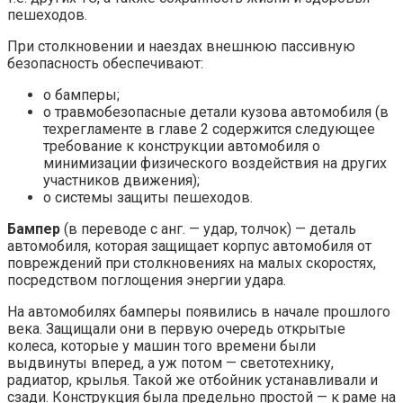
пешеходов.
При столкновении и наездах внешнюю пассивную
безопасность обеспечивают:
o бамперы;
o травмобезопасные детали кузова автомобиля (в
техрегламенте в главе 2 содержится следующее
требование к конструкции автомобиля о
минимизации физического воздействия на других
участников движения);
o системы защиты пешеходов.
Бампер
(в переводе с анг. — удар, толчок) — деталь
автомобиля, которая защищает корпус автомобиля от
повреждений при столкновениях на малых скоростях,
посредством поглощения энергии удара.
На автомобилях бамперы появились в начале прошлого
века. Защищали они в первую очередь открытые
колеса, которые у машин того времени были
выдвинуты вперед, а уж потом — светотехнику,
радиатор, крылья. Такой же отбойник устанавливали и
сзади. Конструкция была предельно простой — к раме на