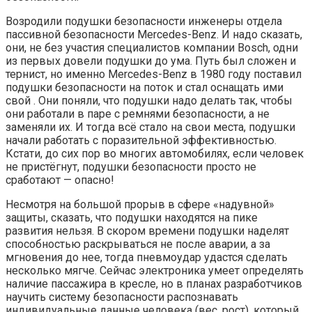
Возродили подушки безопасности инженеры отдела
пассивной безопасности Mercedes-Benz. И надо сказать,
они, не без участия специалистов компании Bosch, одни
из первых довели подушки до ума. Путь был сложен и
тернист, но именно Mercedes-Benz в 1980 году поставил
подушки безопасности на поток и стал оснащать ими
свой . Они поняли, что подушки надо делать так, чтобы
они работали в паре с ремнями безопасности, а не
заменяли их. И тогда всё стало на свои места, подушки
начали работать с поразительной эффективностью.
Кстати, до сих пор во многих автомобилях, если человек
не пристёгнут, подушки безопасности просто не
сработают — опасно!
Несмотря на большой прорыв в сфере «надувной»
защиты, сказать, что подушки находятся на пике
развития нельзя. В скором времени подушки наделят
способностью раскрываться не после аварии, а за
мгновения до нее, тогда пневмоудар удастся сделать
несколько мягче. Сейчас электроника умеет определять
наличие пассажира в кресле, но в планах разработчиков
научить систему безопасности распознавать
индивидуальные данные человека (вес, рост), который