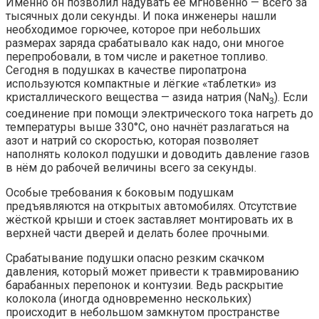
Именно он позволил надувать её мгновенно — всего за
тысячных доли секунды. И пока инженеры нашли
необходимое горючее, которое при небольших
размерах заряда срабатывало как надо, они многое
перепробовали, в том числе и ракетное топливо.
Сегодня в подушках в качестве пиропатрона
используются компактные и лёгкие «таблетки» из
кристаллического вещества — азида натрия (NaN
). Если
3
соединение при помощи электрического тока нагреть до
температуры выше 330°C, оно начнёт разлагаться на
азот и натрий со скоростью, которая позволяет
наполнять колокол подушки и доводить давление газов
в нём до рабочей величины всего за секунды.
Особые требования к боковым подушкам
предъявляются на открытых автомобилях. Отсутствие
жёсткой крыши и стоек заставляет монтировать их в
верхней части дверей и делать более прочными.
Срабатывание подушки опасно резким скачком
давления, который может привести к травмированию
барабанных перепонок и контузии. Ведь раскрытие
колокола (иногда одновременно нескольких)
происходит в небольшом замкнутом пространстве