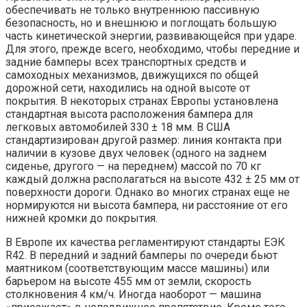
обеспечивать не только внутреннюю пассивную
безопасность, но и внешнюю и поглощать большую
часть кинетической энергии, развивающейся при ударе.
Для этого, прежде всего, необходимо, чтобы передние и
задние бамперы всех транспортных средств и
самоходных механизмов, движущихся по общей
дорожной сети, находились на одной высоте от
покрытия. В некоторых странах Европы установлена
стандартная высота расположения бампера для
легковых автомобилей 330 ± 18 мм. В США
стандартизирован другой размер: линия контакта при
наличии в кузове двух человек (одного на заднем
сиденье, другого — на переднем) массой по 70 кг
каждый должна располагаться на высоте 432 ± 25 мм от
поверхности дороги. Однако во многих странах еще не
нормируются ни высота бампера, ни расстояние от его
нижней кромки до покрытия.
В Европе их качества регламентируют стандарты ЕЭК
R42. В передний и задний бамперы по очереди бьют
маятником (соответствующим массе машины) или
барьером на высоте 455 мм от земли, скорость
столкновения 4 км/ч. Иногда наоборот — машина