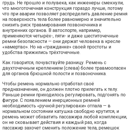
грудь. Не прошло и полувека, как инженеры смекнули,
что многоточечная конструкция гораздо лучше, потому
что при аварии позволяет распределить давление ремня
на поверхность тела более равномерно и значительно
снизить риск травмирования позвоночника и
внутренних органов. В автоспорте, например,
применяются четырёх-, пяти- и даже шеститочечные
ремни безопасности — они держат человека в кресле
«намертво». Но на «гражданке» своей простоты и
удобства прижились трёхточечные.
Как говорится, почувствуйте разницу. Ремень с
двухточечным креплением (слева) более травмоопасен
для органов брюшной полости и позвоночника.
Чтобы ремень нормально отработал своё
предназначение, он должен плотно прилегать к телу.
Раньше ремни приходилось регулировать, подгонять по
фигуре. С появлением инерционных ремней
необходимость «ручной регулировки» отпала — в
нормальном состоянии катушка свободно крутится, и
ремень может обхватить пассажира любой комплекции,
он не сковывает действия и каждый раз, когда
пассажир захочет сменить положение тела, ремешок