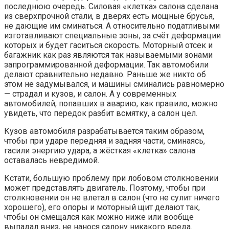
последнюю очередь. Силовая «клетка» салона сделана
из сверхпрочной стали, в дверях есть мощные брусья,
не дающие им сминаться. А относительно податливыми
изготавливают специальные зоны, за счёт деформации
которых и будет гаситься скорость. Моторный отсек и
багажник как раз являются так называемыми зонами
запрограммированной деформации. Так автомобили
делают сравнительно недавно. Раньше же никто об
этом не задумывался, и машины сминались равномерно
— страдал и кузов, и салон. А у современных
автомобилей, попавших в аварию, как правило, можно
увидеть, что передок разбит всмятку, а салон цел.
Кузов автомобиля разрабатывается таким образом,
чтобы при ударе передняя и задняя части, сминаясь,
гасили энергию удара, а жёсткая «клетка» салона
оставалась невредимой.
Кстати, большую проблему при лобовом столкновении
может представлять двигатель. Поэтому, чтобы при
столкновении он не влетал в салон (что не сулит ничего
хорошего), его опоры и моторный щит делают так,
чтобы он смещался как можно ниже или вообще
выпадал вниз, не нанося салону никакого вреда.