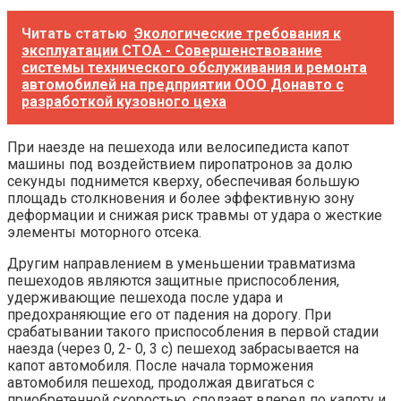
Читать статью
Экологические требования к
эксплуатации СТОА - Совершенствование
системы технического обслуживания и ремонта
автомобилей на предприятии ООО Донавто с
разработкой кузовного цеха
При наезде на пешехода или велосипедиста капот
машины под воздействием пиропатронов за долю
секунды поднимется кверху, обеспечивая большую
площадь столкновения и более эффективную зону
деформации и снижая риск травмы от удара о жесткие
элементы моторного отсека.
Другим направлением в уменьшении травматизма
пешеходов являются защитные приспособления,
удерживающие пешехода после удара и
предохраняющие его от падения на дорогу. При
срабатывании такого приспособления в первой стадии
наезда (через 0, 2- 0, 3 с) пешеход забрасывается на
капот автомобиля. После начала торможения
автомобиля пешеход, продолжая двигаться с
приобретенной скоростью, сползает вперед по капоту и