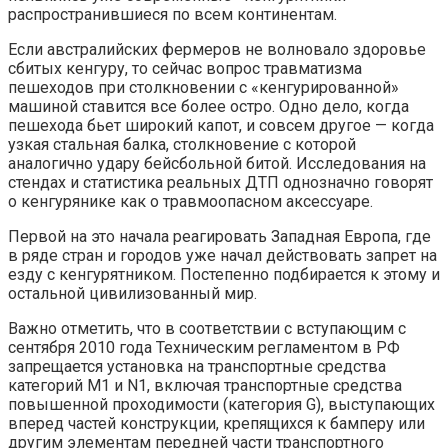
распространившиеся по всем континентам.
Если австралийских фермеров не волновало здоровье
сбитых кенгуру, то сейчас вопрос травматизма
пешеходов при столкновении с «кенгурированной»
машиной ставится все более остро. Одно дело, когда
пешехода бьет широкий капот, и совсем другое — когда
узкая стальная балка, столкновение с которой
аналогично удару бейсбольной битой. Исследования на
стендах и статистика реальных ДТП однозначно говорят
о кенгурянике как о травмоопасном аксессуаре.
Первой на это начала реагировать Западная Европа, где
в ряде стран и городов уже начал действовать запрет на
езду с кенгурятником. Постепенно подбирается к этому и
остальной цивилизованный мир.
Важно отметить, что в соответствии с вступающим с
сентября 2010 года Техническим регламентом в РФ
запрещается установка на транспортные средства
категорий М1 и N1, включая транспортные средства
повышенной проходимости (категория G), выступающих
вперед частей конструкции, крепящихся к бамперу или
другим элементам передней части транспортного