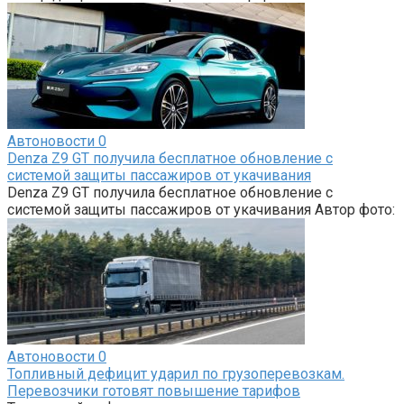
Автоновости
0
Denza Z9 GT получила бесплатное обновление с
системой защиты пассажиров от укачивания
Denza Z9 GT получила бесплатное обновление с
системой защиты пассажиров от укачивания Автор фото:
Автоновости
0
Топливный дефицит ударил по грузоперевозкам.
Перевозчики готовят повышение тарифов