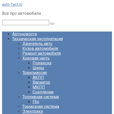
Перейти
auto-fact.ru
к
Все про автомобили
контенту
Поиск:
Автоновости
Техническая эксплуатация
Двигатель авто
Кузов автомобиля
Ремонт автомобиля
Ходовая часть
Подвеска
Шины
Трансмиссия
АКПП
Вариатор
МКПП
Сцепление
Топливная система
Гбо
Тормозная система
Электрика