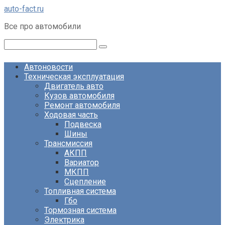
Перейти
auto-fact.ru
к
Все про автомобили
контенту
Поиск:
Автоновости
Техническая эксплуатация
Двигатель авто
Кузов автомобиля
Ремонт автомобиля
Ходовая часть
Подвеска
Шины
Трансмиссия
АКПП
Вариатор
МКПП
Сцепление
Топливная система
Гбо
Тормозная система
Электрика