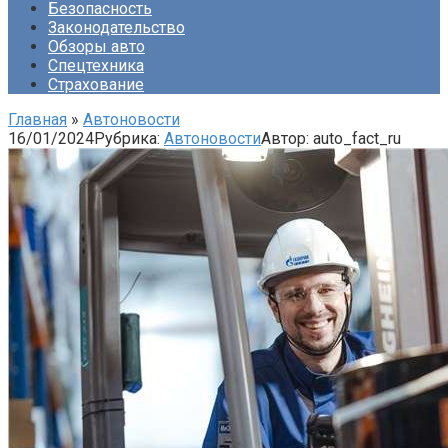
Безопасность
Законодательство
Обзоры авто
Спецтехника
Страхование
Главная
»
Автоновости
16/01/2024
Рубрика:
Автоновости
Автор:
auto_fact_ru