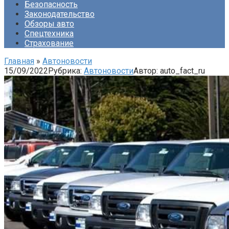
Безопасность
Законодательство
Обзоры авто
Спецтехника
Страхование
Главная
»
Автоновости
15/09/2022
Рубрика:
Автоновости
Автор:
auto_fact_ru