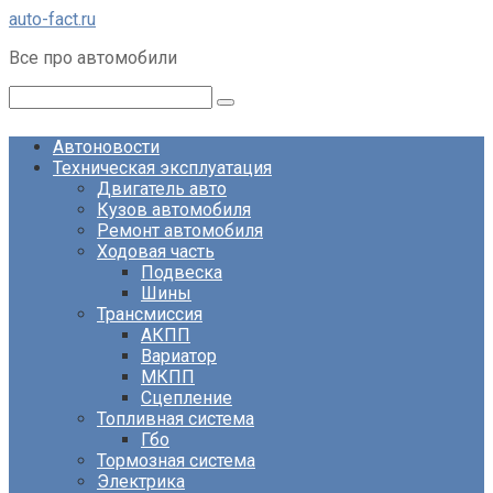
Перейти
auto-fact.ru
к
Все про автомобили
контенту
Поиск:
Автоновости
Техническая эксплуатация
Двигатель авто
Кузов автомобиля
Ремонт автомобиля
Ходовая часть
Подвеска
Шины
Трансмиссия
АКПП
Вариатор
МКПП
Сцепление
Топливная система
Гбо
Тормозная система
Электрика