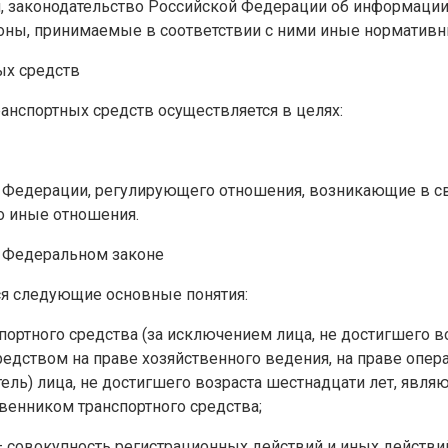
 законодательство Российской Федерации об информации,
оны, принимаемые в соответствии с ними иные норматив
ых средств
анспортных средств осуществляется в целях:
 Федерации, регулирующего отношения, возникающие в свя
о иные отношения.
 Федеральном законе
ся следующие основные понятия:
портного средства (за исключением лица, не достигшего в
дством на праве хозяйственного ведения, на праве опера
тель) лица, не достигшего возраста шестнадцати лет, явл
венником транспортного средства;
 — совокупность регистрационных действий и иных действ