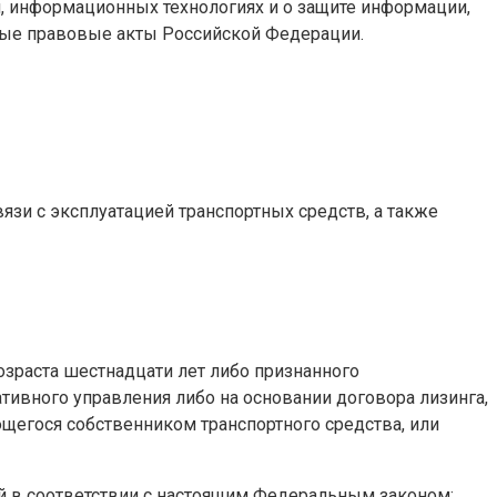
 информационных технологиях и о защите информации,
ные правовые акты Российской Федерации.
зи с эксплуатацией транспортных средств, а также
озраста шестнадцати лет либо признанного
тивного управления либо на основании договора лизинга,
яющегося собственником транспортного средства, или
ий в соответствии с настоящим Федеральным законом;