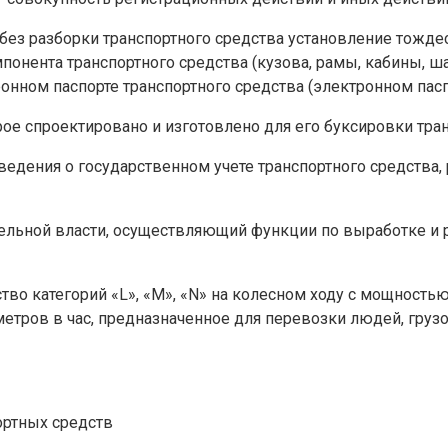
 без разборки транспортного средства установление тожд
онента транспортного средства (кузова, рамы, кабины, ша
нном паспорте транспортного средства (электронном паспо
орое спроектировано и изготовлено для его буксировки тр
едения о государственном учете транспортного средства,
ельной власти, осуществляющий функции по выработке и 
во категорий «L», «М», «N» на колесном ходу с мощностью 
тров в час, предназначенное для перевозки людей, грузов
ортных средств