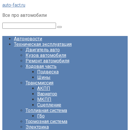
Перейти
auto-fact.ru
к
Все про автомобили
контенту
Поиск:
Автоновости
Техническая эксплуатация
Двигатель авто
Кузов автомобиля
Ремонт автомобиля
Ходовая часть
Подвеска
Шины
Трансмиссия
АКПП
Вариатор
МКПП
Сцепление
Топливная система
Гбо
Тормозная система
Электрика