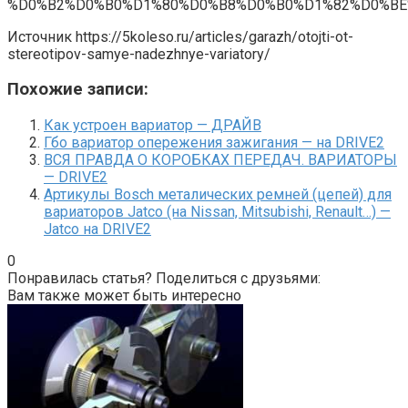
%D0%B2%D0%B0%D1%80%D0%B8%D0%B0%D1%82%D0%BE
Источник
https://5koleso.ru/articles/garazh/otojti-ot-
stereotipov-samye-nadezhnye-variatory/
Похожие записи:
Как устроен вариатор — ДРАЙВ
Гбо вариатор опережения зажигания — на DRIVE2
ВСЯ ПРАВДА О КОРОБКАХ ПЕРЕДАЧ. ВАРИАТОРЫ
— DRIVE2
Артикулы Bosch металических ремней (цепей) для
вариаторов Jatco (на Nissan, Mitsubishi, Renault…) —
Jatco на DRIVE2
0
Понравилась статья? Поделиться с друзьями:
Вам также может быть интересно