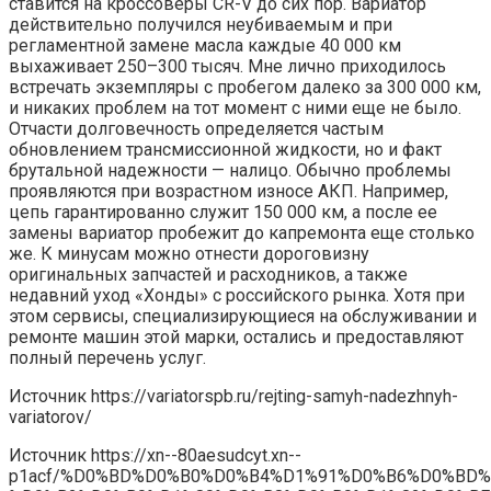
ставится на кроссоверы CR-V до сих пор. Вариатор
действительно получился неубиваемым и при
регламентной замене масла каждые 40 000 км
выхаживает 250–300 тысяч. Мне лично приходилось
встречать экземпляры с пробегом далеко за 300 000 км,
и никаких проблем на тот момент с ними еще не было.
Отчасти долговечность определяется частым
обновлением трансмиссионной жидкости, но и факт
брутальной надежности — налицо. Обычно проблемы
проявляются при возрастном износе АКП. Например,
цепь гарантированно служит 150 000 км, а после ее
замены вариатор пробежит до капремонта еще столько
же. К минусам можно отнести дороговизну
оригинальных запчастей и расходников, а также
недавний уход «Хонды» с российского рынка. Хотя при
этом сервисы, специализирующиеся на обслуживании и
ремонте машин этой марки, остались и предоставляют
полный перечень услуг.
Источник
https://variatorspb.ru/rejting-samyh-nadezhnyh-
variatorov/
Источник
https://xn--80aesudcyt.xn--
p1acf/%D0%BD%D0%B0%D0%B4%D1%91%D0%B6%D0%BD%