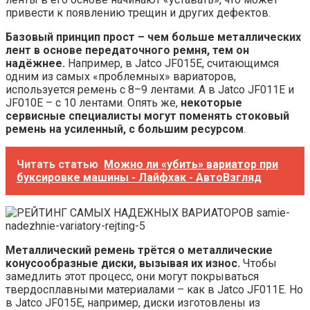
привести к появлению трещин и других дефектов.
Базовый принцип прост – чем больше металлических
лент в основе передаточного ремня, тем он
надёжнее.
Например, в Jatco JF015E, считающимся
одним из самых «проблемных» вариаторов,
используется ремень с 8–9 лентами. А в Jatco JF011E и
JF010E – с 10 лентами. Опять же,
некоторые
сервисные специалисты могут поменять стоковый
ремень на усиленный, с большим ресурсом
.
Читать статью
Можно ли «убить» вариатор при
буксировке машины - Лайфхак - АвтоВзгляд
Металлический ремень трётся о металлические
конусообразные диски, вызывая их износ.
Чтобы
замедлить этот процесс, они могут покрываться
твердосплавными материалами – как в Jatco JF011E. Но
в Jatco JF015E, например, диски изготовлены из