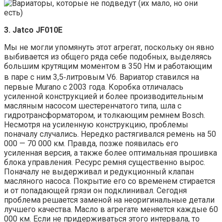
3. Jatco JF010E
Мы не могли упомянуть этот агрегат, поскольку он явно
выбивается из общего ряда себе подобных, выделяясь
большим крутящим моментом в 350 Нм и работающим
в паре с ним 3,5‑литровым V6. Вариатор ставился на
первые Murano c 2003 года. Коробка отличалась
усиленной конструкцией и более производительным
масляным насосом шестеренчатого типа, шла с
гидротрансформатором, и толкающим ремнем Bosch.
Несмотря на усиленную конструкцию, проблемы
поначалу случались. Нередко растягивался ремень на 50
000 — 70 000 км. Правда, позже появилась его
усиленная версия, а также более оптимальная прошивка
блока управления. Ресурс ремня существенно вырос.
Поначалу не выдерживал и редукционный клапан
масляного насоса. Покрытие его со временем стирается
и от попадающей грязи он подклинивал. Сегодня
проблема решается заменой на неоригинальные детали
лучшего качества. Масло в агрегате меняется каждые 60
000 км. Если не придерживаться этого интервала, то