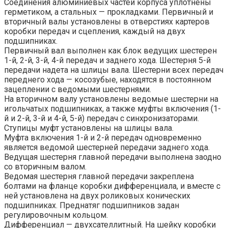
Соединения алюминиевых частей корпуса уплотнены
герметиком, а стальных — прокладками. Первичный и
вторичный валы установлены в отверстиях картеров
коробки передач и сцепления, каждый на двух
подшипниках.
Первичный вал выполнен как блок ведущих шестерен
1-й, 2-й, 3-й, 4-й передач и заднего хода. Шестерня 5-й
передачи надета на шлицы вала. Шестерни всех передач
переднего хода — косозубые, находятся в постоянном
зацеплении с ведомыми шестернями.
На вторичном валу установлены ведомые шестерни на
игольчатых подшипниках, а также муфты включения (1-
й и 2-й, 3-й и 4-й, 5-й) передач с синхронизаторами.
Ступицы муфт установлены на шлицы вала.
Муфта включения 1-й и 2-й передач одновременно
является ведомой шестерней передачи заднего хода.
Ведущая шестерня главной передачи выполнена заодно
со вторичным валом.
Ведомая шестерня главной передачи закреплена
болтами на фланце коробки дифференциала, и вместе с
ней установлена на двух роликовых конических
подшипниках. Преднатяг подшипников задан
регулировочным кольцом.
Дифференциал — двухсателлитный. На шейку коробки