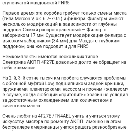
ступенчатой маздовской FNR5.
Первое время эта коробка требует только смены масла
(типа Mercon V, ок. 6.7-7.0л ) и фильтра. Фильтры имеют
несколько модификаций в зависимости от глубины
поддона. Самый распространенный — Фильтр с
заборником 17 мм. Существует модификация фильтра с
высоким заборником (34 мм) для Мазды с глубоким
поддоном, она же подходит и для FNR5.
Ремкомплекты имеются нескольких типов
Электрика АКПП 4F27E довольно долго не обращает на
себя внимание.
На 2-й, 3-й сотне тысяч км пробега случаются проблемы
с обгонной муфтой Low, подшипником задней крышки,
пружинами, планетарками, насосом и прочим «железом»
в случае, когда любящий «притопить» хозяин не уследил
за достаточным охлаждением или количеством и
качеством масла.
Очень любят на 4F27E /FN4AEL учить и учиться этому
искусству мастера по ремонту АКПП. Именно на этом
бестселлере американцы учатся решать разнообразные