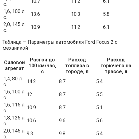
10.7
11.2
6.1
с.
1,6, 100 л.
13.6
10.3
5.8
с.
2,0, 145 л.
10.9
11.2
6.1
с.
Таблица — Параметры автомобиля Ford Focus 2 с
механикой
Разгон до
Расход
Расход
Силовой
100 км/час,
топлива в
горючего на
агрегат
с
городе, л
трассе, л
1,4, 80 л.
14.2
8.7
5.4
с.
1,6, 100 л.
12
8.7
5.5
с.
1,6, 115 л.
10.9
8.7
5.1
с.
1,8, 125 л.
10.6
9.6
5.6
с.
2,0, 145 л.
9.3
9.8
5.4
с.