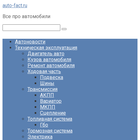
Перейти
auto-fact.ru
к
Все про автомобили
контенту
Поиск:
Автоновости
Техническая эксплуатация
Двигатель авто
Кузов автомобиля
Ремонт автомобиля
Ходовая часть
Подвеска
Шины
Трансмиссия
АКПП
Вариатор
МКПП
Сцепление
Топливная система
Гбо
Тормозная система
Электрика