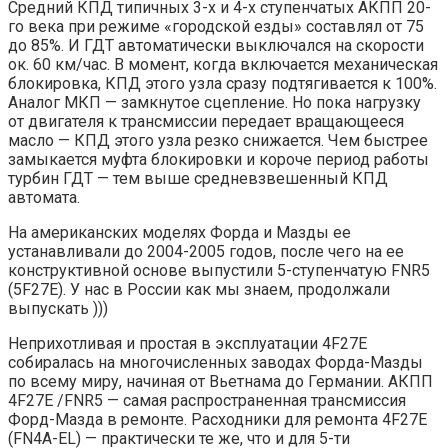
Средний КПД типичных 3-х и 4-х ступенчатых АКПП 20-
го века при режиме «городской езды» составлял от 75
до 85%. И ГДТ автоматически выключался на скорости
ок. 60 км/час. В момент, когда включается механическая
блокировка, КПД этого узла сразу подтягивается к 100%.
Аналог МКП — замкнутое сцепление. Но пока нагрузку
от двигателя к трансмиссии передает вращающееся
масло — КПД этого узла резко снижается. Чем быстрее
замыкается муфта блокировки и короче период работы
турбин ГДТ — тем выше средневзвешенный КПД
автомата.
На американских моделях Форда и Мазды ее
устанавливали до 2004-2005 годов, после чего на ее
конструктивной основе выпустили 5-ступенчатую FNR5
(5F27E). У нас в России как мы знаем, продолжали
выпускать )))
Неприхотливая и простая в эксплуатации 4F27E
собиралась на многочисленных заводах Форда-Мазды
по всему миру, начиная от Вьетнама до Германии. АКПП
4F27E /FNR5 — самая распространенная трансмиссия
Форд-Мазда в ремонте. Расходники для ремонта 4F27E
(FN4A-EL) — практически те же, что и для 5-ти