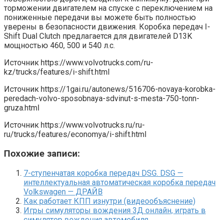
торможении двигателем на спуске с переключением на
пониженные передачи вы можете быть полностью
уверены в безопасности движения. Коробка передач I-
Shift Dual Clutch предлагается для двигателей D13K
мощностью 460, 500 и 540 л.с.
Источник
https://www.volvotrucks.com/ru-
kz/trucks/features/i-shift.html
Источник
https://1gai.ru/autonews/516706-novaya-korobka-
peredach-volvo-sposobnaya-sdvinut-s-mesta-750-tonn-
gruza.html
Источник
https://www.volvotrucks.ru/ru-
ru/trucks/features/economya/i-shift.html
Похожие записи:
7-ступенчатая коробка передач DSG. DSG —
интеллектуальная автоматическая коробка передач
Volkswagen — ДРАЙВ
Как работает КПП изнутри (видеообъяснение)
Игры симуляторы вождения 3Д онлайн, играть в
симулятор вождения автомобиля