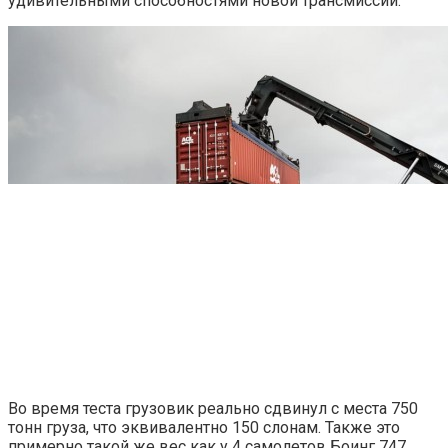
удивительными способностями новой трансмиссии.
Во время теста грузовик реально сдвинул с места 750
тонн груза, что эквивалентно 150 слонам. Также это
примерно такой же вес как у 4 самолетов Боинг 747.