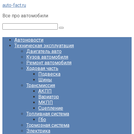
Перейти
auto-fact.ru
к
Все про автомобили
контенту
Поиск:
Автоновости
Техническая эксплуатация
Двигатель авто
Кузов автомобиля
Ремонт автомобиля
Ходовая часть
Подвеска
Шины
Трансмиссия
АКПП
Вариатор
МКПП
Сцепление
Топливная система
Гбо
Тормозная система
Электрика