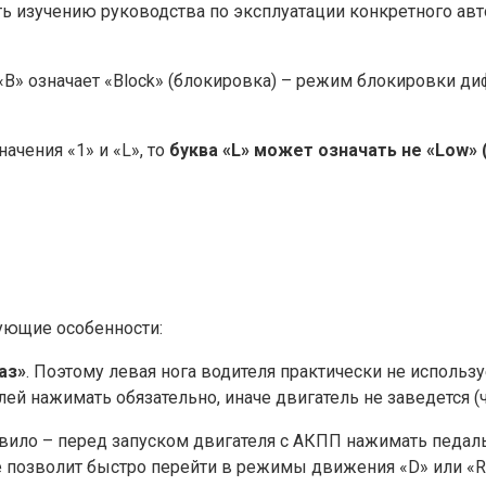
 изучению руководства по эксплуатации конкретного авт
«B» означает «Block» (блокировка) – режим блокировки д
ачения «1» и «L», то
буква «L» может означать не «Low» 
дующие особенности:
аз»
. Поэтому левая нога водителя практически не использу
ей нажимать обязательно, иначе двигатель не заведется (ч
вило – перед запуском двигателя с АКПП нажимать педаль
позволит быстро перейти в режимы движения «D» или «R»