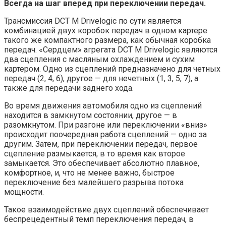
Всегда на шаг вперед при переключении передач.
Трансмиссия DCT М Drivelogic по сути является
комбинацией двух коробок передач в одном картере
такого же компактного размера, как обычная коробка
передач. «Сердцем» агрегата DCT М Drivelogic являются
два сцепления с масляным охлаждением и сухим
картером. Одно из сцеплений предназначено для четных
передач (2, 4, 6), другое — для нечетных (1, 3, 5, 7), а
также для передачи заднего хода.
Во время движения автомобиля одно из сцеплений
находится в замкнутом состоянии, другое — в
разомкнутом. При разгоне или переключении «вниз»
происходит поочередная работа сцеплений — одно за
другим. Затем, при переключении передач, первое
сцепление размыкается, в то время как второе
замыкается. Это обеспечивает абсолютно плавное,
комфортное, и, что не менее важно, быстрое
переключение без малейшего разрыва потока
мощности.
Такое взаимодействие двух сцеплений обеспечивает
беспрецедентный темп переключения передач, в