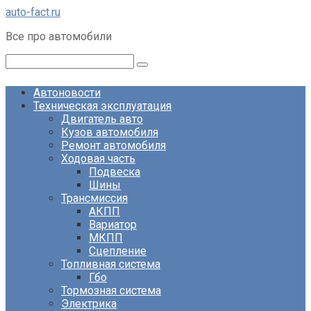
Перейти
auto-fact.ru
к
Все про автомобили
контенту
Поиск:
Автоновости
Техническая эксплуатация
Двигатель авто
Кузов автомобиля
Ремонт автомобиля
Ходовая часть
Подвеска
Шины
Трансмиссия
АКПП
Вариатор
МКПП
Сцепление
Топливная система
Гбо
Тормозная система
Электрика