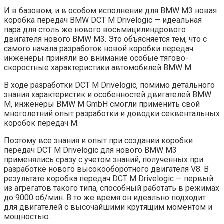
И в базовом, и в особом исполнении для BMW M3 новая
коробка передач BMW DCT М Drivelogic — идеальная
пара для столь же нового восьмицилиндрового
двигателя нового BMW M3. Это объясняется тем, что с
самого начала разработок новой коробки передач
инженеры приняли во внимание особые тягово-
скоростные характеристики автомобилей BMW M.
В ходе разработки DCT М Drivelogic, помимо детального
знания характеристик и особенностей двигателей BMW
M, инженеры BMW M GmbH смогли применить свой
многолетний опыт разработки и доводки секвентальных
коробок передач M.
Поэтому все знания и опыт при создании коробки
передач DCT М Drivelogic для нового BMW M3
применялись сразу с учетом знаний, полученных при
разработке нового высокооборотного двигателя V8. В
результате коробка передач DCT М Drivelogic — первый
из агрегатов такого типа, способный работать в режимах
до 9000 об/мин. В то же время он идеально подходит
для двигателей с высочайшими крутящим моментом и
мощностью.