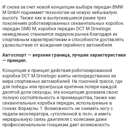
И снова за счет новой концепции выбора передач BMW
M GmbH поднимает технологии на новую небывалую
высоту. Также как в выпускавшихся ранее трех
поколениях роботизированных секвентальных коробок
передач SMG М, коробки передач DCT М Drivelogic
немедленно становятся лидером рынка благодаря их
спортивным характеристикам и способности доставлять
удовольствие от вождения серийного автомобиля.
Автоспорт — верхняя граница, лучшие характеристики
— принцип.
Концепция и принцип действия роботизированной
коробки DCT М Drivelogic взяты непосредственно из
мира спортивных автомобилей. На гоночной трассе, где
для победы или проигрыша критична потеря каждой
десятой доли секунды, эта концепция доказала свою
полную состоятельность и преимущества, также как
секвентальные коробки передач, используемые в
гонках Формулы 1. Возможность не снимать ногу с
педали акселератора, «утопленной в пол», и иметь
неразрывную связь двигателя с колесами даже
профессиональным гонщикам дает возможность