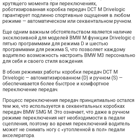
крутящего момента при переключениях,
роботизированная коробка передач DCT М Drivelogic
гарантирует подлинно спортивные ощущения в любом
режиме — автоматическом или секвентальном ручном.
Еще одним важным обстоятельством является наличие
эксклюзивной для моделей BMW М функции Drivelogic с
пятью программами для режима D и шестью
программами для режима S, что позволяет каждому
водителю возможность настроить BMW M3 персонально
для себя и своего стиля вождения.
В обоих режимах работы коробки передач DCT М
Drivelogic — автоматизированном (D) и ручном (S) —
обеспечивается более быстрое и комфортное
переключение передач.
Процесс переключения передач принципиально остался
тем же, что используется в секвентальных коробках
передач BMW SMG M. Это означает, что даже в ручном
режиме переключения нет необходимости в педали
сцепления, поэтому во время переключений водитель
может не снимать ногу с «утопленной в пол» педали
акселератора.